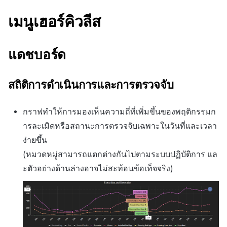
ส่วนเสริม
ติดตามการทำงานพร้อมกัน
เมนูเฮอร์คิวลีส
การสร้างรายได้จากการส่ง
ตัวเปิดข้ามแพลตฟอร์ม
เสริมการขายข้าม
Remote Play
แดชบอร์ด
เอกสารอ้างอิง
สถิติการดำเนินการและการตรวจจับ
กราฟทำให้การมองเห็นความถี่ที่เพิ่มขึ้นของพฤติกรรมก
ารละเมิดหรือสถานะการตรวจจับเฉพาะในวันที่และเวลา
ง่ายขึ้น
(หมวดหมู่สามารถแตกต่างกันไปตามระบบปฏิบัติการ แล
ะตัวอย่างด้านล่างอาจไม่สะท้อนข้อเท็จจริง)