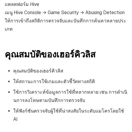
สร้างตัวชี้วัดที่กำหนดเอง
การกำหนดบันทึก
API แชท
การสร้างแอป
ส่วนเสริม
การชำระเงิน PG
แพลตฟอร์ม
Hive
ค้
สำหรับแต่ละเกม
การบล็อกการเข้าสู่ระบบจาก
การลงทะเบียนแบนเนอร์จุด
การแก้ปัญหา
การติดตามการตลาด
การคืนเงินผู้ใช้
Crossplay Launcher
กันยายน-2024
การมีส่วนร่วมของผู้ใช้ (UE,
คอมมูนิตี้ & เว็บสโตร์
เมนู Hive Console → Game Security → Abusing Detection
น
ต่างประเทศ
กลุ่ม
แอปบริการ
คำแนะนำในการแก้ไขปัญ
รายการ
ลิงก์ลึก)
ให้การเข้าถึงสถิติการตรวจจับและบันทึกการค้นหาหลายประ
การเชื่อมโยง Miracle Play
การลงทะเบียนมุมมองที่
การจับคู่
การชำระเงิน PG
Adiz
การวิเคราะห์
ห
เภท
การตรวจสอบ Google และการ
กำหนดเอง
Funnel
คุณสมบัติเพิ่มเติม
การได้มาซึ่งผู้ใช้ (UA)
า
ตรวจสอบ Google Play Games
แชท
จัดการ PID ตลาด
Adkit
บริการ AI
แยกกัน
กระดานที่กำหนดเอง
การวิเคราะห์การเก็บรักษา
คุณสมบัติของเฮอร์คิวลิส
การวิเคราะห์
การติดตามการซื้อ
Plugins
ลบผู้ใช้ทั้งหมด
แบนเนอร์เว็บ
Analytics bigQuery
ฐานข้อมูล
การสมัครสมาชิกต่ออายุ
คุณสมบัติของเฮอร์คิวลิส
การเข้าสู่ระบบผ่านเว็บ
การลงทะเบียนและการจัดการ
อัตโนมัติ
การใช้การวิเคราะห์
แคมเปญเชิญ
ให้สถานะการใช้เกมและตัวชี้วัดทางสถิติ
Hercules
ค้นหาประวัติการซื้อของ
ตัวชี้วัดที่กำหนดเอง
ใช้การวิเคราะห์ข้อมูลการใช้ที่หลากหลาย เช่น การดำเนิ
การมีส่วนร่วมของผู้ใช้ (UE,
พนักงาน
แหล่งที่มาทางการตลาด
นการลงโทษตามบันทึกการตรวจจับ
Deeplin)
การส่งออกข้อมูล
ตั้งค่าการระบุเป้าหมาย
การสร้างรายได้จาก
ให้ฟังก์ชันตรวจจับผู้ใช้ที่น่าสงสัยในระดับแมโครโดยใช้
การใช้วิดีโอ YouTube
โฆษณา
ข้อกำหนดตัวชี้วัด
AI
โฆษณาข้ามโปรโมชั่น