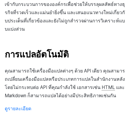
สร้างตัวชี้วัดที่กำหนดเอง
การกำหนดบันทึก
API แชท
การสร้างแอป
ส่วนเสริม
การชำระเงิน PG
เข้ากับกระบวนการขององค์กรเพื่อช่วยให้บรรลุผลลัพธ์ทางธุ
ค้
สำหรับแต่ละเกม
การบล็อกการเข้าสู่ระบบจาก
การลงทะเบียนแบนเนอร์จุด
การแก้ปัญหา
การติดตามการตลาด
การคืนเงินผู้ใช้
Crossplay Launcher
กันยายน-2024
การมีส่วนร่วมของผู้ใช้ (UE,
คอมมูนิตี้ & เว็บสโตร์
รกิจที่รวดเร็วและแม่นยำยิ่งขึ้น และเสนอแนวทางใหม่เกี่ยวกั
น
ต่างประเทศ
กลุ่ม
แอปบริการ
คำแนะนำในการแก้ไขปัญ
รายการ
ลิงก์ลึก)
บประเด็นที่เกี่ยวข้องและยังไม่ถูกสำรวจผ่านการวิเคราะห์แบ
การเชื่อมโยง Miracle Play
การลงทะเบียนมุมมองที่
การจับคู่
การชำระเงิน PG
Adiz
การวิเคราะห์
ห
บแบ่งส่วน
การตรวจสอบ Google และการ
กำหนดเอง
Funnel
คุณสมบัติเพิ่มเติม
การได้มาซึ่งผู้ใช้ (UA)
า
ตรวจสอบ Google Play Games
แชท
จัดการ PID ตลาด
Adkit
บริการ AI
แยกกัน
กระดานที่กำหนดเอง
การวิเคราะห์การเก็บรักษา
การแปลอัตโนมัติ
การวิเคราะห์
การติดตามการซื้อ
Plugins
ลบผู้ใช้ทั้งหมด
แบนเนอร์เว็บ
Analytics bigQuery
ฐานข้อมูล
การสมัครสมาชิกต่ออายุ
คุณสามารถใช้เครื่องมือแปลต่างๆ ด้วย API เดียว คุณสามาร
การเข้าสู่ระบบผ่านเว็บ
การลงทะเบียนและการจัดการ
อัตโนมัติ
การใช้การวิเคราะห์
ถเปลี่ยนเครื่องมือแปลหรือประเภทการแปลในสำนักงานหลัง
แคมเปญเชิญ
Hercules
โดยไม่กระทบต่อ API ที่คุณกำลังใช้ เอกสารเช่น
HTML
และ
ค้นหาประวัติการซื้อของ
ตัวชี้วัดที่กำหนดเอง
Markdown ก็สามารถแปลได้อย่างมีประสิทธิภาพเช่นกัน
การมีส่วนร่วมของผู้ใช้ (UE,
พนักงาน
แหล่งที่มาทางการตลาด
Deeplin)
การส่งออกข้อมูล
ดูรายละเอียด
ตั้งค่าการระบุเป้าหมาย
การสร้างรายได้จาก
การใช้วิดีโอ YouTube
โฆษณา
ข้อกำหนดตัวชี้วัด
โฆษณาข้ามโปรโมชั่น