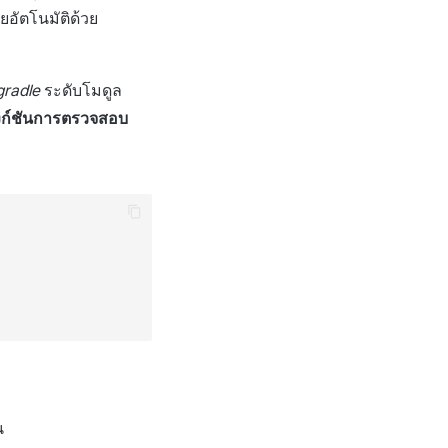
อัตโนมัติด้วย
gradle
ระดับโมดูล
งก์ชันการตรวจสอบ
"
น