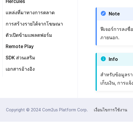
Hercules
ข้อกำหนดเบื้องต้น
คู่มือการอัปเกรด
Android
เริ่มต้นใช้งาน
แหล่งที่มาทางการตลาด
Note
ส่งบันทึกการวิเคราะห์
iOS
วิธีการใช้ฟีเจอร์ขั้นสูง
ตั้งค่า Airbridge
การสร้างรายได้จากโฆษณา
บูรณาการกับบริการ MMP
การส่งบันทึกไปยังเซิร์ฟเวอร์
Unity
ตัวแปรที่ปลอดภัย
ฟีเจอร์การลงชื
Hive
การแสดงแบนเนอร์ความยินยอม
None
Adiz
ตัวเปิดข้ามแพลตฟอร์ม
Unreal
ภายนอก.
API ของHercules
DMA
Fluentd
การบูรณาการกับ Airbridge
Adkit
Unity
เตรียมไฟล์แอป
Remote Play
HTTP
ภาพรวม
การบูรณาการกับ Appsflyer
Android
AD(X)
เตรียมหน้าเว็บเพื่อให้บริการแอป
รวมปลั๊กอิน
SDK
วิธีการใช้ Fluentd
SDK ส่วนเสริม
Info
การบูรณาการกับ Adjust
iOS
ADOP
Unity
อัปโหลดแอปไปยังเซิร์ฟเวอร์
ไฟล์บันทึกชุด
ลงทะเบียนฟังก์ชัน callback เพื่อ
วิธีการใช้ Fluentd Docker
การเรียกเนื้อหาเว็บ
เอกสารอ้างอิง
การใช้ประโยชน์จากข้อมูล
C++
Unity
รับเหตุการณ์
ตรวจสอบแอป
ภาพรวม
MMP
ไลบรารีแอปพลิเคชัน
ภาพรวม
สำหรับข้อมูลรา
การสนับสนุนเกมคอนโทรลเลอร์
C++
ตัวระบุ
เปลี่ยนภาพที่มองไม่เห็น
ปล่อยแอป
อัปโหลดแอปใหม่ไปยัง
เก็บเงิน, การแจ้ง
ไฟล์บันทึกเฉพาะ
ข้อกำหนดเบื้องต้น
RTT4U
เซิร์ฟเวอร์
Android
รหัสข้อผิดพลาด
คู่มือการทดสอบการส่ง
วิธีการส่งชุดบันทึก
ส่วนเสริม Crossplay Launcher
ภาพรวม
อัปโหลดเวอร์ชันแพตช์ไปยัง
iOS
เซิร์ฟเวอร์
ท่าทางสัมผัส
การติดตั้ง
เปิดใช้งานจากระยะไกล
Copyright © 2024
Com2us Platform Corp.
เงื่อนไขการใช้งาน
เคอร์เซอร์ที่กำหนดเอง
วิธีการใช้งาน
เข้าสู่ระบบอัตโนมัติไปยัง
เว็บไซต์ภายนอก
ส่งคืนพารามิเตอร์การเรียกใช้งาน
คู่มือการแก้ไขปัญหา