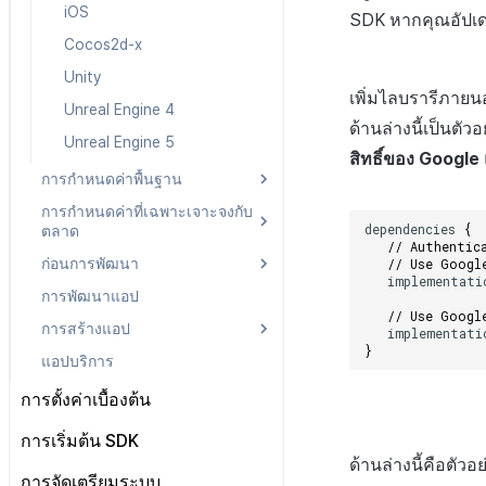
หลังการติดตั้ง
iOS
Android
iOS
SDK หากคุณอัปเดต
Cocos2d-x
iOS
Android
Cocos2d-x
Unity
Cocos2d-x
iOS
Unity
เพิ่มไลบรารีภายน
Unreal Engine 4
Unity
Cocos2d-x
Unreal Engine 4
ด้านล่างนี้เป็นตัว
Unreal Engine 5
Unreal Engine 4
Unity
Unreal Engine 5
สิทธิ์ของ Google
Unreal Engine 5
Unreal Engine 4
การกำหนดค่าพื้นฐาน
Unreal Engine 5
การกำหนดค่าที่เฉพาะเจาะจงกับ
Android
dependencies
{
ตลาด
iOS
// Authentic
ก่อนการพัฒนา
Android
// Use Googl
Cocos2d-x
implementati
การพัฒนาแอป
iOS
Android
Unity
// Use Googl
การสร้างแอป
Cocos2d-x
iOS
implementati
Unreal Engine 4
}
แอปบริการ
Unity
Cocos2d-x
Android
Unreal Engine 5
Unreal Engine 4
Unity
iOS
การตั้งค่าเบื้องต้น
Unreal Engine 5
Unreal Engine 4
Unity Android
ไฟล์การตั้งค่า
การเริ่มต้น SDK
Unreal Engine 5
Unity iOS
ด้านล่างนี้คือตัว
คลาสการตั้งค่า
ภาพรวม
การจัดเตรียมระบบ