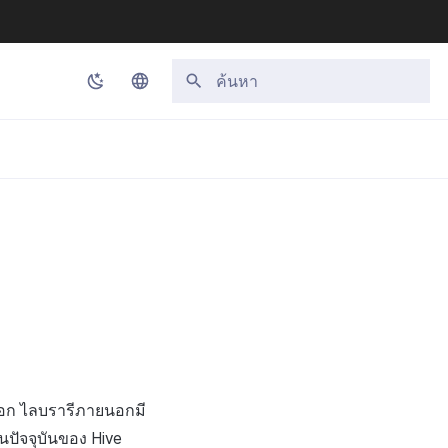
กำลังเริ่มต้นการค้นหา
Korean
English
Japanese
Chinese (Simplified)
Chinese (Traditional)
Thai
นอก ไลบรารีภายนอกมี
่นปัจจุบันของ Hive