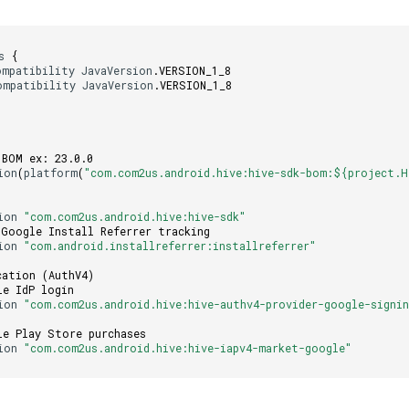
s
{
ompatibility
JavaVersion
.
VERSION_1_8
ompatibility
JavaVersion
.
VERSION_1_8
 BOM ex: 23.0.0
ion
(
platform
(
"com.com2us.android.hive:hive-sdk-bom:${project.H
ion
"com.com2us.android.hive:hive-sdk"
 Google Install Referrer tracking
ion
"com.android.installreferrer:installreferrer"
cation (AuthV4)
le IdP login
ion
"com.com2us.android.hive:hive-authv4-provider-google-signin
le Play Store purchases
ion
"com.com2us.android.hive:hive-iapv4-market-google"