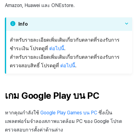
ลบสิทธิ์ Android ที่ไม่ได้ใช้
การชำระเงิน PG
API แชท
การกำหนดบันทึก
การแจ้งเตือน
ค้
Amazon, Huawei และ ONEstore.
งาน
การจัดการอุปกรณ์
ยืนยันว่าเป็นผู้ใหญ่
การแก้ปัญหา
ส่งคืนพารามิเตอร์การเรียกใช้
การลงทะเบียนแบนเนอร์จุด
Unreal Windows
การมีส่วนร่วมของผู้ใช้ (UE,
สังคม
Crossplay Launcher
ธันวาคม-2024
การคืนเงินผู้ใช้
น
งาน
รายการ
ลิงก์ลึก)
กลุ่ม
เขตเวลา
อเมซอน
Info
การใช้ที่ถูกระงับ
ส่วนเสริม
การลงทะเบียนมุมมองที่
บริการลูกค้า
Adiz
พฤศจิกายน-2024
การชำระเงิน PG
ห
กำหนดเอง
คุณสมบัติเพิ่มเติม
การได้มาซึ่งผู้ใช้ (UA)
Funnel
คอมมูนิตี้ & เว็บสโตร์
า
การตั้งค่าการเรียกเก็บเงิน
ลงทะเบียนประเภทการใช้ที่
คำแนะนำในการแก้ไขปัญหา
สำหรับรายละเอียดเพิ่มเติมเกี่ยวกับตลาดที่รองรับการ
การวิเคราะห์
Adkit
ตุลาคม-2024
จัดการ PID ตลาด
ของ Amazon
ระงับ
กระดานที่กำหนดเอง
การวิเคราะห์การเก็บรักษา
การวิเคราะห์
ชำระเงิน โปรดดูที่
ต่อไปนี้
.
ที่เก็บข้อมูลเกม
Plugins
กันยายน-2024
การติดตามการซื้อ
สำหรับรายละเอียดเพิ่มเติมเกี่ยวกับตลาดที่รองรับการ
การตั้งค่าการแจ้งเตือนของ
ลงทะเบียนเซิร์ฟเวอร์เกมที่ถ
แบนเนอร์เว็บ
Analytics bigQuery
บริการ AI
ตรวจสอบสิทธิ์ โปรดดูที่
ต่อไปนี้
.
Amazon
ระงับ
Hercules
การสมัครสมาชิกต่ออายุ
การลงทะเบียนและการจัดก
อัตโนมัติ
การใช้การวิเคราะห์
ลบผู้ใช้ทั้งหมด
แคมเปญเชิญ
แหล่งที่มาทางการตลาด
ค้นหาประวัติการซื้อของ
ตัวชี้วัดที่กำหนดเอง
เกม Google Play บน PC
การเข้าสู่ระบบผ่านเว็บ
การใช้วิดีโอ YouTube
พนักงาน
คอมมูนิตี้ & เว็บสโตร์
การส่งออกข้อมูล
หากคุณกำลังใช้
Google Play Games บน PC
ซึ่งเป็น
การมีส่วนร่วมของผู้ใช้
ตั้งค่าการระบุเป้าหมาย
การสร้างรายได้จาก
แพลตฟอร์มจำลองสภาพแวดล้อม PC ของ Google โปรด
โฆษณา
ข้อกำหนดตัวชี้วัด
โฆษณาข้ามโปรโมชั่น
การยกเลิก·การคืนเงิน
ตรวจสอบการตั้งค่าด้านล่าง