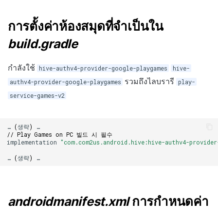
กระดานคะแนน
ติดตามการทำงานพร้อมกัน
การสร้างรายได้จากการส่ง
การตั้งค่าห้องสมุดที่จำเป็นใน
เสริมการขายข้าม
การจับคู่
build.gradle
แชท
กำลังใช้
hive-authv4-provider-google-playgames
hive-
บริการ AI
รวมถึงไลบรารี
authv4-provider-google-playgames
play-
service-games-v2
รายงานการชน
ตัวเปิดข้ามเกม
…
(
생략
)
…
// Play Games on PC 빌드 시 필수
implementation
"com.com2us.android.hive:hive-authv4-provider
Remote Play
…
(
생략
)
…
บล็อกเชน
androidmanifest.xml
การกำหนดค่า