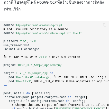
กระดานคะแนน
ติดตามการทำงานพร้อมกัน
กว่านี้ โปรดดูที่ไฟล์
Podfile.lock
ที่สร้างขึ้นหลังจากการติดตั้ง
การสร้างรายได้จากการส่ง
เฟรมเวิร์ก
เสริมการขายข้าม
การจับคู่
แชท
source
'https://github.com/CocoaPods/Specs.git'
# Add Hive SDK repository as a source
source
'https://github.com/Com2uSPlatformCorp/HiveSDK-iOS'
บริการ AI
platform
:ios
,
'12.0'
use_frameworks!
รายงานการชน
inhibit_all_warnings!
$HIVE_SDK_VERSION
=
# Hive SDK version
'24.1.0'
ตัวเปิดข้ามเกม
project
'HIVE_SDK_Sample_App.xcodeproj'
Remote Play
target
do
'HIVE_SDK_Sample_App'
pod
,
$HIVE_SDK_VERSION
# Use Google 
'HiveAuthV4ProviderGoogle'
pod
,
$HIVE_SDK_VERSION
# Use appstore in-app pu
'HiveIAPV4'
บล็อกเชน
end
post_install
do
|
installer
|
installer
.
pods_project
.
targets
.
each
do
|
target
|
target
.
build_configurations
.
each
do
|
config
|
# Change the iOS target of each framework to 12 if it i
if
config
.
build_settings
[
].
'IPHONEOS_DEPLOYMENT_TARGET'