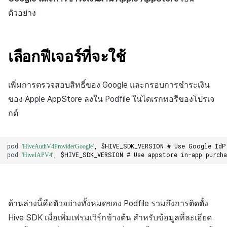
การชำระเงิน PG
API แชท
การกำหนดบันทึก
การแจ้งเตือน
ค้
ตัวอย่าง
การจัดการอุปกรณ์
ยืนยันว่าเป็นผู้ใหญ่
การแก้ปัญหา
ส่งคืนพารามิเตอร์การเรียกใช้
การลงทะเบียนแบนเนอร์จุด
Unreal Windows
การมีส่วนร่วมของผู้ใช้ (UE,
สังคม
Crossplay Launcher
ธันวาคม-2024
การคืนเงินผู้ใช้
น
งาน
รายการ
ลิงก์ลึก)
กลุ่ม
เขตเวลา
การใช้ที่ถูกระงับ
ส่วนเสริม
การลงทะเบียนมุมมองที่
บริการลูกค้า
Adiz
พฤศจิกายน-2024
การชำระเงิน PG
ห
เลือกฟีเจอร์ที่จะใช้
กำหนดเอง
คุณสมบัติเพิ่มเติม
การได้มาซึ่งผู้ใช้ (UA)
Funnel
คอมมูนิตี้ & เว็บสโตร์
า
ลงทะเบียนประเภทการใช้ที่
คำแนะนำในการแก้ไขปัญหา
การวิเคราะห์
Adkit
ตุลาคม-2024
จัดการ PID ตลาด
ระงับ
กระดานที่กำหนดเอง
การวิเคราะห์การเก็บรักษา
การวิเคราะห์
เพิ่มการตรวจสอบสิทธิ์ของ Google และกรอบการชำระเงิน
ที่เก็บข้อมูลเกม
Plugins
กันยายน-2024
การติดตามการซื้อ
ของ Apple AppStore ลงใน Podfile ในไดเรกทอรีของโปรเจ
ลงทะเบียนเซิร์ฟเวอร์เกมที่ถ
แบนเนอร์เว็บ
Analytics bigQuery
บริการ AI
กต์
ระงับ
Hercules
การสมัครสมาชิกต่ออายุ
การลงทะเบียนและการจัดก
อัตโนมัติ
การใช้การวิเคราะห์
ลบผู้ใช้ทั้งหมด
แคมเปญเชิญ
แหล่งที่มาทางการตลาด
pod
,
$HIVE_SDK_VERSION
# Use Google IdP
'HiveAuthV4ProviderGoogle'
ค้นหาประวัติการซื้อของ
ตัวชี้วัดที่กำหนดเอง
pod
,
$HIVE_SDK_VERSION
# Use appstore in-app purch
'HiveIAPV4'
การเข้าสู่ระบบผ่านเว็บ
การใช้วิดีโอ YouTube
พนักงาน
คอมมูนิตี้ & เว็บสโตร์
การส่งออกข้อมูล
การมีส่วนร่วมของผู้ใช้
ตั้งค่าการระบุเป้าหมาย
การสร้างรายได้จาก
โฆษณา
ข้อกำหนดตัวชี้วัด
ด้านล่างนี้คือตัวอย่างทั้งหมดของ Podfile รวมถึงการติดตั้ง
โฆษณาข้ามโปรโมชั่น
การยกเลิก·การคืนเงิน
Hive SDK เมื่อเพิ่มเฟรมเวิร์กข้างต้น สำหรับข้อมูลที่ละเอียด