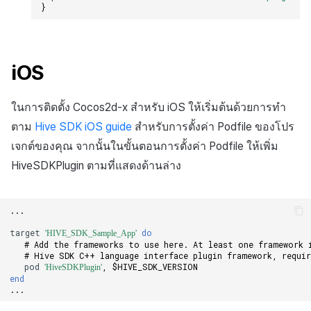
กระดานคะแนน
ติดตามการทำงานพร้อมกัน
}
การสร้างรายได้จากการส่ง
เสริมการขายข้าม
การจับคู่
iOS
แชท
บริการ AI
ในการติดตั้ง Cocos2d-x สำหรับ iOS ให้เริ่มต้นด้วยการทำ
ตาม
Hive SDK iOS guide
สำหรับการตั้งค่า Podfile ของโปร
รายงานการชน
เจกต์ของคุณ จากนั้นในขั้นตอนการตั้งค่า Podfile ให้เพิ่ม
HiveSDKPlugin ตามที่แสดงด้านล่าง
ตัวเปิดข้ามเกม
Remote Play
...
target
do
'HIVE_SDK_Sample_App'
บล็อกเชน
# Add the frameworks to use here. At least one framework 
# Hive SDK C++ language interface plugin framework, requi
pod
,
$HIVE_SDK_VERSION
'HiveSDKPlugin'
end
...