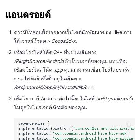
การชำระเงิน PG
API แชท
การกำหนดบันทึก
การแจ้งเตือน
ค้
การจัดการอุปกรณ์
ยืนยันว่าเป็นผู้ใหญ่
การแก้ปัญหา
ส่งคืนพารามิเตอร์การเรียกใช้
การลงทะเบียนแบนเนอร์จุด
Unreal Windows
การมีส่วนร่วมของผู้ใช้ (UE,
สังคม
Crossplay Launcher
ธันวาคม-2024
การคืนเงินผู้ใช้
แอนดรอยด์
น
งาน
รายการ
ลิงก์ลึก)
กลุ่ม
เขตเวลา
การใช้ที่ถูกระงับ
ส่วนเสริม
การลงทะเบียนมุมมองที่
บริการลูกค้า
Adiz
พฤศจิกายน-2024
การชำระเงิน PG
ห
ดาวน์โหลดแพ็คเกจจากเว็บไซต์นักพัฒนาของ Hive ภาย
กำหนดเอง
คุณสมบัติเพิ่มเติม
การได้มาซึ่งผู้ใช้ (UA)
Funnel
คอมมูนิตี้ & เว็บสโตร์
า
ลงทะเบียนประเภทการใช้ที่
คำแนะนำในการแก้ไขปัญหา
การวิเคราะห์
Adkit
ตุลาคม-2024
จัดการ PID ตลาด
ใต้
ดาวน์โหลด > Cocos2d-x
.
ระงับ
กระดานที่กำหนดเอง
การวิเคราะห์การเก็บรักษา
การวิเคราะห์
เชื่อมโยงไฟล์โค้ด C++ ที่พบในเส้นทาง
ที่เก็บข้อมูลเกม
Plugins
กันยายน-2024
การติดตามการซื้อ
/PluginSource/Android
กับโปรเจกต์ของคุณ แทนที่จะ
ลงทะเบียนเซิร์ฟเวอร์เกมที่ถ
แบนเนอร์เว็บ
Analytics bigQuery
บริการ AI
เชื่อมโยงไฟล์โค้ด
.cpp
คุณสามารถเชื่อมโยงไลบรารีที่
ระงับ
Hercules
การสมัครสมาชิกต่ออายุ
คอมไพล์แล้วซึ่งตั้งอยู่ในเส้นทาง
การลงทะเบียนและการจัดก
อัตโนมัติ
การใช้การวิเคราะห์
ลบผู้ใช้ทั้งหมด
แคมเปญเชิญ
แหล่งที่มาทางการตลาด
/proj.android/app/jni/hivesdk/lib/c++
.
ค้นหาประวัติการซื้อของ
ตัวชี้วัดที่กำหนดเอง
เพิ่มไลบรารี Android ต่อไปนี้ลงในไฟล์
build.gradle
ระดับ
การเข้าสู่ระบบผ่านเว็บ
การใช้วิดีโอ YouTube
พนักงาน
คอมมูนิตี้ & เว็บสโตร์
โมดูลในโปรเจกต์ Gradle ของคุณ.
การส่งออกข้อมูล
การมีส่วนร่วมของผู้ใช้
ตั้งค่าการระบุเป้าหมาย
การสร้างรายได้จาก
dependencies
{
โฆษณา
ข้อกำหนดตัวชี้วัด
implementation
(
platform
(
"com.com2us.android.hive:hive
โฆษณาข้ามโปรโมชั่น
การยกเลิก·การคืนเงิน
implementation
"com.com2us.android.hive:hive-sdk"
implementation
"com.com2us.android.hive:hive-plugin-ja