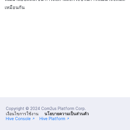
การชำระเงิน PG
API แชท
การลงทะเบียนมุมมองที่
การแจ้งเตือน
ค้
เหมือนกัน
การจัดการอุปกรณ์
กลุ่ม
ยืนยันว่าเป็นผู้ใหญ่
การแก้ปัญหา
ส่งคืนพารามิเตอร์การเรียกใช้
การคืนเงินผู้ใช้
กำหนดเอง
Unreal Windows
การมีส่วนร่วมของผู้ใช้ (UE,
สังคม
Crossplay Launcher
ธันวาคม-2024
น
งาน
รายการ
ลิงก์ลึก)
เขตเวลา
การใช้ที่ถูกระงับ
Funnel
ส่วนเสริม
การชำระเงิน PG
กระดานที่กำหนดเอง
บริการลูกค้า
Adiz
พฤศจิกายน-2024
ห
คุณสมบัติเพิ่มเติม
การได้มาซึ่งผู้ใช้ (UA)
คอมมูนิตี้ & เว็บสโตร์
า
ลงทะเบียนประเภทการใช้ที่
การวิเคราะห์การเก็บรักษา
คำแนะนำในการแก้ไขปัญหา
จัดการ PID ตลาด
แบนเนอร์เว็บ
การวิเคราะห์
Adkit
ตุลาคม-2024
ระงับ
การวิเคราะห์
Analytics bigQuery
การติดตามการซื้อ
การลงทะเบียนและการจัดก
ที่เก็บข้อมูลเกม
Plugins
กันยายน-2024
ลงทะเบียนเซิร์ฟเวอร์เกมที่ถ
แคมเปญเชิญ
บริการ AI
ระงับ
การใช้การวิเคราะห์
การสมัครสมาชิกต่ออายุ
Hercules
อัตโนมัติ
การใช้วิดีโอ YouTube
ลบผู้ใช้ทั้งหมด
ตัวชี้วัดที่กำหนดเอง
แหล่งที่มาทางการตลาด
ค้นหาประวัติการซื้อของ
การมีส่วนร่วมของผู้ใช้
การเข้าสู่ระบบผ่านเว็บ
พนักงาน
การส่งออกข้อมูล
คอมมูนิตี้ & เว็บสโตร์
โฆษณาข้ามโปรโมชั่น
ตั้งค่าการระบุเป้าหมาย
ข้อกำหนดตัวชี้วัด
Copyright © 2024
Com2us Platform Corp.
การสร้างรายได้จาก
เงื่อนไขการใช้งาน
นโยบายความเป็นส่วนตัว
การสร้างรายได้จากการส่ง
โฆษณา
Hive Console
Hive Platform
การยกเลิก·การคืนเงิน
เสริมการขายข้าม
ติดตามการทำงานพร้อมกัน