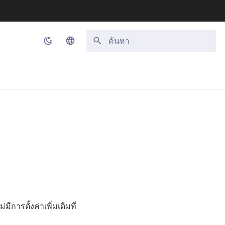
กำลังเริ่มต้นการค้นหา
Korean
English
Japanese
Chinese (Simplified)
Chinese (Traditional)
Thai
ารตั้งค่าเพิ่มเติมที่