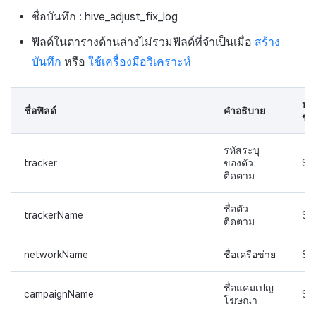
การขาย
สร้างตัวชี้วัดที่กำหนดเอง
API แชท
การสร้างแอป
การชำระเงิน PG
การแจ้งเตือน
ค้
ชื่อบันทึก : hive_adjust_fix_log
การจัดการอุปกรณ์
บันทึกการคลิกในร้านค้าเกม
สำหรับแต่ละเกม
การลงทะเบียนแบนเนอร์จุด
ยืนยันว่าเป็นผู้ใหญ่
การแก้ปัญหา
ส่งคืนพารามิเตอร์การเรียกใ
โปรโมชั่น
การคืนเงินผู้ใช้
Crossplay Launcher
ธันวาคม-2024
การมีส่วนร่วมของผู้ใช้ (UE,
น
บันทึกการเปิดการส่งเสริมการ
งาน
แอปบริการ
รายการ
ลิงก์ลึก)
เขตเวลา
ฟิลด์ในตารางด้านล่างไม่รวมฟิลด์ที่จำเป็นเมื่อ
สร้าง
การใช้ที่ถูกระงับ
ขาย
บันทึกกิจกรรมทางสังคม
การเชื่อมโยง Miracle Play
การลงทะเบียนมุมมองที่
ส่วนเสริม
การติดตามการตลาด
การชำระเงิน PG
Adiz
พฤศจิกายน-2024
ห
บันทึก
หรือ
ใช้เครื่องมือวิเคราะห์
สำหรับการวิเคราะห์การเล่น
กำหนดเอง
คุณสมบัติเพิ่มเติม
การได้มาซึ่งผู้ใช้ (UA)
คอมมูนิตี้ & เว็บสโตร์
า
เกม
ลงทะเบียนประเภทการใช้ที่ถูก
บันทึกข้อมูลการส่งเสริมการ
คำแนะนำในการแก้ไขปัญ
การจับคู่
จัดการ PID ตลาด
Adkit
ตุลาคม-2024
ปร
ระงับ
ขาย
กระดานที่กำหนดเอง
การวิเคราะห์
ชื่อฟิลด์
คำอธิบาย
ข้อ
บันทึกเนื้อหาการวิเคราะห์การ
แชท
การติดตามการซื้อ
Plugins
กันยายน-2024
เล่นเกม
ลงทะเบียนเซิร์ฟเวอร์เกมที่ถูก
แบนเนอร์เว็บ
บริการ AI
รหัสระบุ
ระงับ
การสนับสนุนลูกค้า
การสมัครสมาชิกต่ออายุ
tracker
ของตัว
ST
ติดตาม
การลงทะเบียนและการจัดการ
อัตโนมัติ
ลบผู้ใช้ทั้งหมด
แคมเปญเชิญ
ชุมชน
ชื่อตัว
ค้นหาประวัติการซื้อของ
trackerName
ST
ติดตาม
การเข้าสู่ระบบผ่านเว็บ
การใช้วิดีโอ YouTube
พนักงาน
การวิเคราะห์
networkName
ชื่อเครือข่าย
ST
การมีส่วนร่วมของผู้ใช้
ตั้งค่าการระบุเป้าหมาย
ฐานข้อมูล
ชื่อแคมเปญ
campaignName
ST
โฆษณาข้ามโปรโมชั่น
การยกเลิก·การคืนเงิน
Hercules
โฆษณา