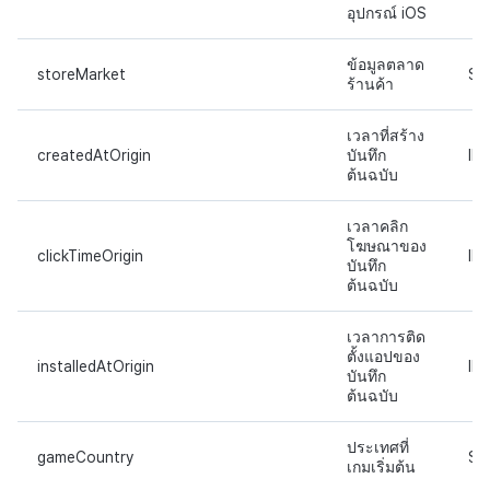
อุปกรณ์ iOS
ข้อมูลตลาด
storeMarket
ST
ร้านค้า
เวลาที่สร้าง
createdAtOrigin
บันทึก
IN
ต้นฉบับ
เวลาคลิก
โฆษณาของ
clickTimeOrigin
IN
บันทึก
ต้นฉบับ
เวลาการติด
ตั้งแอปของ
installedAtOrigin
IN
บันทึก
ต้นฉบับ
ประเทศที่
gameCountry
ST
เกมเริ่มต้น