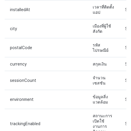
เวลาที่ติดตั้ง
installedAt
ST
แอป
เมืองที่ผู้ใช้
city
ST
สังกัด
รหัส
postalCode
ST
ไปรษณีย์
currency
สกุลเงิน
ST
จำนวน
sessionCount
ST
เซสชัน
ข้อมูลสิ่ง
environment
ST
แวดล้อม
สถานะการ
เปิดใช้
trackingEnabled
ST
งานการ