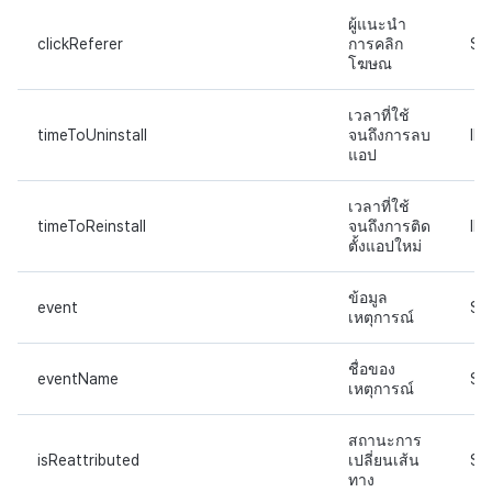
ผู้แนะนำ
clickReferer
การคลิก
ST
โฆษณ
เวลาที่ใช้
timeToUninstall
จนถึงการลบ
IN
แอป
เวลาที่ใช้
timeToReinstall
จนถึงการติด
IN
ตั้งแอปใหม่
ข้อมูล
event
ST
เหตุการณ์
ชื่อของ
eventName
ST
เหตุการณ์
สถานะการ
isReattributed
เปลี่ยนเส้น
ST
ทาง