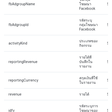
fbAdgroupName
โฆษณา
ST
Facebook
รหัสระบุ
fbAdgroupId
กลุ่มโฆษณา
ST
Facebook
ประเภทของ
activityKind
ST
กิจกรรม
รายได้ที่
reportingRevenue
บันทึกใน
ST
รายงาน
สกุลเงินที่ใช้
reportingCurrency
ST
ในรายงาน
revenue
รายได้
ST
รหัสระบุการ
idfv
โฆษณาของ
ST