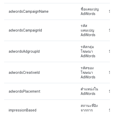
ชื่อแคมเปญ
adwordsCampaignName
ST
AdWords
รหัส
adwordsCampaignId
แคมเปญ
ST
AdWords
รหัสกลุ่ม
adwordsAdgroupId
โฆษณา
ST
AdWords
รหัสของ
adwordsCreativeId
โฆษณา
ST
AdWords
ตำแหน่งใน
adwordsPlacement
ST
AdWords
สถานะที่อิง
impressionBased
จากการ
ST