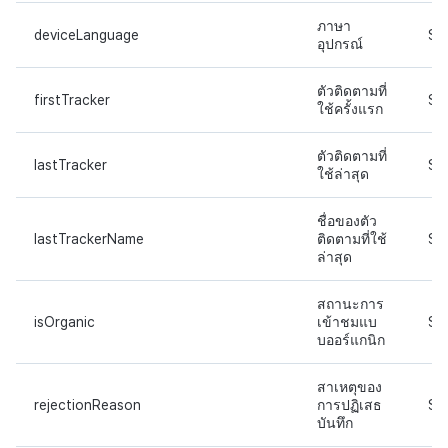
ภาษา
deviceLanguage
ST
อุปกรณ์
ตัวติดตามที่
firstTracker
ST
ใช้ครั้งแรก
ตัวติดตามที่
lastTracker
ST
ใช้ล่าสุด
ชื่อของตัว
lastTrackerName
ติดตามที่ใช้
ST
ล่าสุด
สถานะการ
isOrganic
เข้าชมแบ
ST
บออร์แกนิก
สาเหตุของ
rejectionReason
การปฏิเสธ
ST
บันทึก