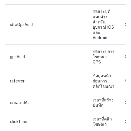
รหัสระบุที่
แตกต่าง
สำหรับ
idfaGpsAdid
ST
อุปกรณ์ iOS
และ
Android
รหัสระบุการ
gpsAdid
โฆษณา
ST
GPS
ข้อมูลหน้า
referrer
ก่อนการ
ST
คลิกโฆษณา
เวลาที่สร้าง
createdAt
ST
บันทึก
เวลาที่คลิก
clickTime
ST
โฆษณา