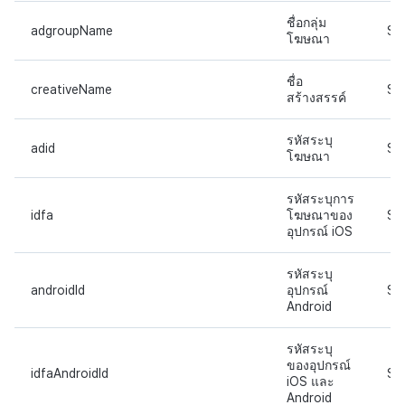
การสร้างรายได้จากการส่ง
แหล่งที่มาทางการตลาด
ชื่อกลุ่ม
adgroupName
ST
โฆษณา
เสริมการขายข้าม
การสร้างรายได้จาก
ชื่อ
โฆษณา
creativeName
ST
สร้างสรรค์
ตัวเปิดข้ามแพลตฟอร์ม
รหัสระบุ
adid
ST
โฆษณา
Remote Play
รหัสระบุการ
idfa
โฆษณาของ
ST
SDK ส่วนเสริม
อุปกรณ์ iOS
เอกสารอ้างอิง
รหัสระบุ
androidId
อุปกรณ์
ST
Android
รหัสระบุ
ของอุปกรณ์
idfaAndroidId
ST
iOS และ
Android