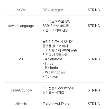
광고 수익화
2025년 3월
osVer
OS의 버전정보
STRING
크로스플레이 런처
2025년 2월
디바이스 언어로 ISO
deviceLanguage
639-2 언어 코드를
STRING
리모트 플레이
2025년 1월
기준으로 하여 전송
SDK 부가 기능
2024년 12월
클라이언트에서 보내온
플랫폼 값으로 아래
주의사항을 참고하여 전송
참고 자료
2024년 11월
* 전송 시 주의사항
os
- A : android
STRING
- I : ios
2024년 10월
- B : bada
- W : windows
2024년 9월
- T : tizen
로그전송시 country에
gameCountry
STRING
들어오는 국가값
clientip
클라이언트의 IP주소
STRING