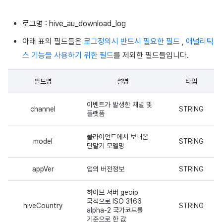
이용정지
미라클플레이
프로모션
아이템 등록
프로모션 정보 로그
커스텀 사용자 속성 로그
커뮤니티 운영 관리
크로스플레이 런처
2025년 12월
앱 서비스
부가 기능
Hive 아이템
유저 애퀴지션(UA) (지원 종료
문제 해결 가이드
오버레이 UI 엔진에서 출력하
웹 배너 활용
트랜잭션 조회
Result API AuthV4
노티피케이션
로그명 : hive_au_download_log
전체 유저 삭제
마케팅 어트리뷰션
아이템 지급 메시지
Adiz
2025년 11월
문제 해결 가이드
부가 기능
Funtap 퍼블리셔 연동 가이드
YouTube 동영상 활용하기
타임존
아래 표의 필드들은
로그정의시 반드시 필요한 필드
,
애널리틱
성인인증
스 기능을 사용하기 위한 필드
를 제외한 필드들입니다.
매치 메이킹
결제 운영
Adkit
2025년 10월
자동 로그인 키 관리
커뮤니티 & 웹 상점
필드명
설명
타입
채팅
결제 부가 기능
플러그인
2025년 9월
애널리틱스
이벤트가 발생한 채널 및
channel
STRING
고객센터
취소·환불
2025년 8월
AI 서비스
플랫폼
커뮤니티
2025년 7월
소셜
클라이언트에서 보내온
model
STRING
단말기 모델명
애널리틱스
2025년 6월
지원 종료
appVer
앱의 버전정보
STRING
게임 데이터 스토어
2025년 5월
하이브 서버 geoip
국적으로 ISO 3166
hiveCountry
STRING
허큘리스
2025년 4월
alpha-2 국가코드를
기준으로 한 값