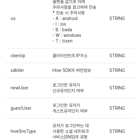
플랫폼 값으로 아래
광고 수익화
2025년 3월
주의사항을 참고하여 전송
* 전송 시 주의사항
os
- A : android
STRING
크로스플레이 런처
2025년 2월
- I : ios
- B : bada
- W : windows
리모트 플레이
2025년 1월
- T : tizen
SDK 부가 기능
2024년 12월
clientip
클라이언트의 IP주소
STRING
참고 자료
2024년 11월
sdkVer
Hive SDK의 버전정보
STRING
2024년 10월
로그인한 유저가
newUser
STRING
신규유저인지 여부
2024년 9월
로그인한 유저가
guestUser
STRING
게스트유저인지 여부
유저가 로그인하는 데
hiveSnsType
사용한 소셜 네트워크
STRING
서비스(SNS)의 유형