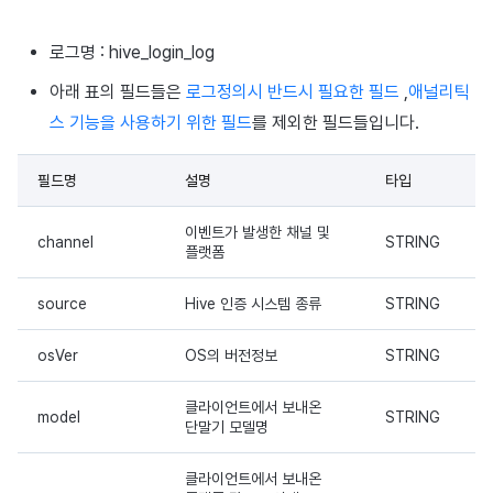
이용정지
미라클플레이
프로모션
아이템 등록
프로모션 정보 로그
커스텀 사용자 속성 로그
커뮤니티 운영 관리
크로스플레이 런처
2025년 12월
앱 서비스
부가 기능
Hive 아이템
유저 애퀴지션(UA) (지원 종료
문제 해결 가이드
오버레이 UI 엔진에서 출력하
웹 배너 활용
트랜잭션 조회
Result API AuthV4
노티피케이션
로그명 : hive_login_log
전체 유저 삭제
마케팅 어트리뷰션
아이템 지급 메시지
Adiz
2025년 11월
문제 해결 가이드
부가 기능
Funtap 퍼블리셔 연동 가이드
YouTube 동영상 활용하기
타임존
아래 표의 필드들은
로그정의시 반드시 필요한 필드
,
애널리틱
성인인증
스 기능을 사용하기 위한 필드
를 제외한 필드들입니다.
매치 메이킹
결제 운영
Adkit
2025년 10월
자동 로그인 키 관리
커뮤니티 & 웹 상점
필드명
설명
타입
채팅
결제 부가 기능
플러그인
2025년 9월
애널리틱스
이벤트가 발생한 채널 및
channel
STRING
고객센터
취소·환불
2025년 8월
AI 서비스
플랫폼
커뮤니티
2025년 7월
소셜
source
Hive 인증 시스템 종류
STRING
애널리틱스
2025년 6월
지원 종료
osVer
OS의 버전정보
STRING
게임 데이터 스토어
2025년 5월
클라이언트에서 보내온
model
STRING
단말기 모델명
허큘리스
2025년 4월
클라이언트에서 보내온