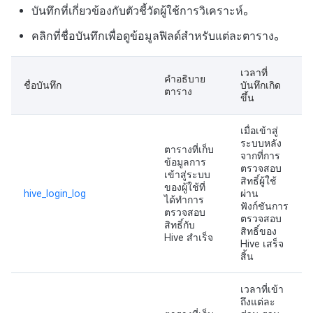
การเรียกเก็บเงิน
การขาย
สร้างตัวชี้วัดที่กำหนดเอง
กำหนดเอง
API แชท
การสร้างแอป
บริการยืนยันตัวตน
การชำระเงิน PG
ลิงก์ลึก)
ค้
บันทึกที่เกี่ยวข้องกับตัวชี้วัดผู้ใช้การวิเคราะห์。
Result API AuthV4
การจัดการอุปกรณ์
บันทึกการคลิกในร้านค้าเกม
สำหรับแต่ละเกม
คอมมูนิตี้
เอกสารอ้างอิง
ส่งคืนพารามิเตอร์การเรียกใ
โปรโมชั่น
การลงทะเบียนรายการ
Crossplay Launcher
ธันวาคม-2025
น
การแจ้งเตือน
คลิกที่ชื่อบันทึกเพื่อดูข้อมูลฟิลด์สำหรับแต่ละตาราง。
บันทึกการเปิดการส่งเสริมการ
งาน
กระดานที่กำหนดเอง
แอปบริการ
ส่วนเสริม
รายการ
User Acquisition (UA) (สิ้นส
ระงับการใช้งาน
ขาย
บันทึกกิจกรรมทางสังคม
การเชื่อมโยง Miracle Play
การจัดการปฏิบัติการของ
การสนับสนุน)
การแก้ปัญหา
การติดตามการตลาด
ข้อความการจ่ายรายการ
Adiz
พฤศจิกายน-2025
ห
เขตเวลา
สำหรับการวิเคราะห์การเล่น
ชุมชน
การแสดงผลในเอนจิน UI แ
แบนเนอร์เว็บ
เวลาที่
คำแนะนำในการแก้ไขปัญ
คุณสมบัติเพิ่มเติม
คำอธิบาย
า
ชื่อบันทึก
บันทึกเกิด
เกม
ลบผู้ใช้ทั้งหมด
บันทึกข้อมูลการส่งเสริมการ
โอเวอร์เลย์
การจับคู่
การดำเนินการชำระเงิน
Adkit
ตุลาคม-2025
ตาราง
ขึ้น
คอมมูนิตี้ & เว็บสโตร์
ขาย
การใช้วิดีโอ YouTube
บันทึกเนื้อหาการวิเคราะห์การ
การยืนยันอายุ
คู่มือการเชื่อมต่อพับลิชเชอร
แชท
ฟีเจอร์เสริมการชำระเงิน
Plugins
กันยายน-2025
เมื่อเข้าสู่
การวิเคราะห์
เล่นเกม
Funtap
การจัดการ Auto Sign-in Ke
ระบบหลัง
ตารางที่เก็บ
จากที่การ
การสนับสนุนลูกค้า
การยกเลิก·การคืนเงิน
สิงหาคม-2025
ข้อมูลการ
ตรวจสอบ
บริการ AI
เข้าสู่ระบบ
สิทธิ์ผู้ใช้
ของผู้ใช้ที่
ชุมชน
กรกฎาคม-2025
hive_login_log
ผ่าน
ได้ทำการ
โซเชียล
ฟังก์ชันการ
ตรวจสอบ
ตรวจสอบ
สิทธิ์กับ
การวิเคราะห์
มิถุนายน-2025
สิทธิ์ของ
Hive สำเร็จ
สิ้นสุดการสนับสนุน
Hive เสร็จ
สิ้น
ฐานข้อมูล
พฤษภาคม-2025
เวลาที่เข้า
Hercules
เมษายน-2025
ถึงแต่ละ