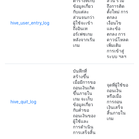
ตารางที่เก็บ
ส่วน รวม
ข้อมูลเกี่ยว
ถึงการติด
แหล่งที่มาทางการตลาด
มีนาคม-2025
กับแต่ละ
ตั้งใหม่ การ
ส่วนจนกว่า
ตกลง
การสร้างรายได้จาก
กุมภาพันธ์-2025
hive_user_entry_log
ผู้ใช้จะเข้า
เงื่อนไข
ถึงอินเท
และข้อ
โฆษณา
อร์เฟซเกม
ตกลง การ
มกราคม-2025
หลังจากเริ่ม
ดาวน์โหลด
เกม
เพิ่มเติม
ตัวเปิดข้ามแพลตฟอร์ม
การเข้าสู่
ธันวาคม-2024
ระบบ ฯลฯ
Remote Play
พฤศจิกายน-2024
บันทึกที่
SDK ส่วนเสริม
สร้างขึ้น
เมื่อมีการขอ
ตุลาคม-2024
จุดที่ผู้ใช้ขอ
ถอนเงินเกิด
ถอนเงิน
เอกสารอ้างอิง
ขึ้นภายใน
หรือเมื่อ
กันยายน-2024
เกม จะเก็บ
hive_quit_log
การถอน
ข้อมูลเกี่ยว
เงินเสร็จ
กับคำขอ
สิ้นภายใน
ถอนเงินของ
เกม
ผู้ใช้และ
การดำเนิน
การเสร็จสิ้น