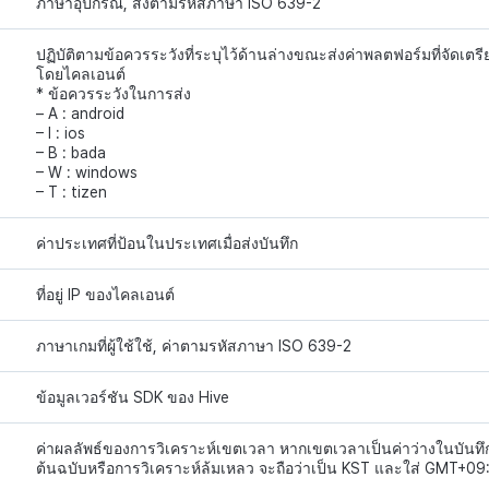
ภาษาอุปกรณ์, ส่งตามรหัสภาษา ISO 639-2
ปฏิบัติตามข้อควรระวังที่ระบุไว้ด้านล่างขณะส่งค่าพลตฟอร์มที่จัดเตรี
โดยไคลเอนต์
* ข้อควรระวังในการส่ง
– A : android
– I : ios
– B : bada
– W : windows
– T : tizen
ค่าประเทศที่ป้อนในประเทศเมื่อส่งบันทึก
ที่อยู่ IP ของไคลเอนต์
ภาษาเกมที่ผู้ใช้ใช้, ค่าตามรหัสภาษา ISO 639-2
ข้อมูลเวอร์ชัน SDK ของ Hive
ค่าผลลัพธ์ของการวิเคราะห์เขตเวลา หากเขตเวลาเป็นค่าว่างในบันทึ
ต้นฉบับหรือการวิเคราะห์ล้มเหลว จะถือว่าเป็น KST และใส่ GMT+09