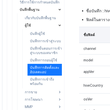
การจัดการตัวกรองตัวชี้วัด
อีเวนต์
วิธีการใช้การกำหนดบันทึก
การส่งออกข้อมูล
การตั้งค่าสกุลเงิน
บันทึกพื้นฐาน
ชื่อบันทึก : 
การตั้งค่าเวลา
เกี่ยวกับบันทึกพื้นฐาน
ฟิลด์ในตารางด้
การจัดการสิทธิ์การเข้าถึง
ผู้ใช้
การจัดการเวิร์กสเปซ
บันทึกผู้ใช้
ชื่อฟิลด์
การจัดการผู้ใช้
บันทึกการเข้าสู่ระบบ
บันทึกขั้นตอนการเข้า
channel
สู่ระบบของสมาชิก
บันทึกการถอนผู้ใช้
model
บันทึกการติดตั้งและ
appVer
อัปเดตแอป
บันทึกการเข้าถึง
พร้อมกัน
hiveCountry
การขาย
osVer
การโฆษณา
บันทึกการขาย
MMP
บันทึกการซื้อ
บันทึกการโฆษณา