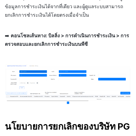
การกำหนดบันทึก
การเรียกเก็บเงิน
กำหนดเอง
API แชท
การสร้างแอป
บริการยืนยันตัวตน
การชำระเงิน PG
ลิงก์ลึก)
ค้
ข้อมูลการชำระเงินได้จากที่เดียว และผู้ดูแลระบบสามารถ
Result API AuthV4
การจัดการอุปกรณ์
คอมมูนิตี้
เอกสารอ้างอิง
ส่งคืนพารามิเตอร์การเรียกใ
โปรโมชั่น
Crossplay Launcher
ธันวาคม-2025
ยกเลิกการชำระเงินได้โดยตรงเมื่อจำเป็น
น
กลุ่ม
การแจ้งเตือน
งาน
กระดานที่กำหนดเอง
แอปบริการ
ส่วนเสริม
รายการ
User Acquisition (UA) (สิ้นส
ระงับการใช้งาน
การจัดการปฏิบัติการของ
การสนับสนุน)
การแก้ปัญหา
การติดตามการตลาด
Adiz
พฤศจิกายน-2025
ห
Funnel
เขตเวลา
ชุมชน
การแสดงผลในเอนจิน UI แ
แบนเนอร์เว็บ
คำแนะนำในการแก้ไขปัญ
คุณสมบัติเพิ่มเติม
➡️
คอนโซลเส้นทาง: บิลลิ่ง > การดำเนินการชำระเงิน > การ
า
ลบผู้ใช้ทั้งหมด
โอเวอร์เลย์
การจับคู่
Adkit
ตุลาคม-2025
ตรวจสอบและยกเลิกการชำระเงินบนพีซี
การวิเคราะห์การเก็บรักษา
คอมมูนิตี้ & เว็บสโตร์
การใช้วิดีโอ YouTube
การยืนยันอายุ
คู่มือการเชื่อมต่อพับลิชเชอร
แชท
Plugins
กันยายน-2025
Analytics bigQuery
การวิเคราะห์
Funtap
การจัดการ Auto Sign-in Ke
การสนับสนุนลูกค้า
สิงหาคม-2025
การใช้การวิเคราะห์
บริการ AI
ชุมชน
กรกฎาคม-2025
ตัวชี้วัดที่กำหนดเอง
โซเชียล
การวิเคราะห์
มิถุนายน-2025
การส่งออกข้อมูล
สิ้นสุดการสนับสนุน
ฐานข้อมูล
พฤษภาคม-2025
ข้อกำหนดตัวชี้วัด
นโยบายการยกเลิกของบริษัท PG
Hercules
เมษายน-2025
ติดตามการทำงานพร้อมกัน