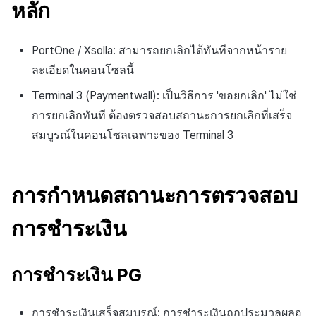
หลัก
แหล่งที่มาทางการตลาด
มีนาคม-2025
PortOne / Xsolla: สามารถยกเลิกได้ทันทีจากหน้าราย
การสร้างรายได้จาก
กุมภาพันธ์-2025
ละเอียดในคอนโซลนี้
โฆษณา
มกราคม-2025
Terminal 3 (Paymentwall): เป็นวิธีการ 'ขอยกเลิก' ไม่ใช่
ตัวเปิดข้ามแพลตฟอร์ม
การยกเลิกทันที ต้องตรวจสอบสถานะการยกเลิกที่เสร็จ
ธันวาคม-2024
สมบูรณ์ในคอนโซลเฉพาะของ Terminal 3
Remote Play
พฤศจิกายน-2024
SDK ส่วนเสริม
การกำหนดสถานะการตรวจสอบ
ตุลาคม-2024
เอกสารอ้างอิง
การชำระเงิน
กันยายน-2024
การชำระเงิน PG
การชำระเงินเสร็จสมบูรณ์: การชำระเงินถูกประมวลผลอ