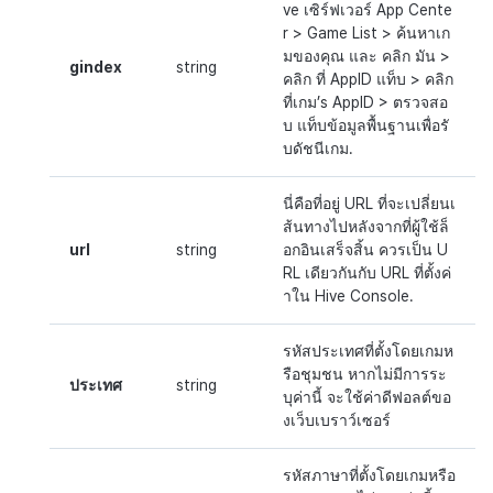
ve เซิร์ฟเวอร์
App
Cente
r
>
Game
List
> ค้นหาเก
มของคุณ
และ
คลิก
มัน
>
gindex
string
คลิก
ที่
AppID
แท็บ
> คลิก
ที่เกม’
s
AppID
>
ตรวจสอ
บ
แท็บข้อมูลพื้นฐานเพื่อรั
บดัชนีเกม.
นี่คือที่อยู่ URL ที่จะเปลี่ยนเ
ส้นทางไปหลังจากที่ผู้ใช้ล็
url
string
อกอินเสร็จสิ้น ควรเป็น U
RL เดียวกันกับ URL ที่ตั้งค่
าใน Hive Console.
รหัสประเทศที่ตั้งโดยเกมห
รือชุมชน หากไม่มีการระ
ประเทศ
string
บุค่านี้ จะใช้ค่าดีฟอลต์ขอ
งเว็บเบราว์เซอร์
รหัสภาษาที่ตั้งโดยเกมหรือ