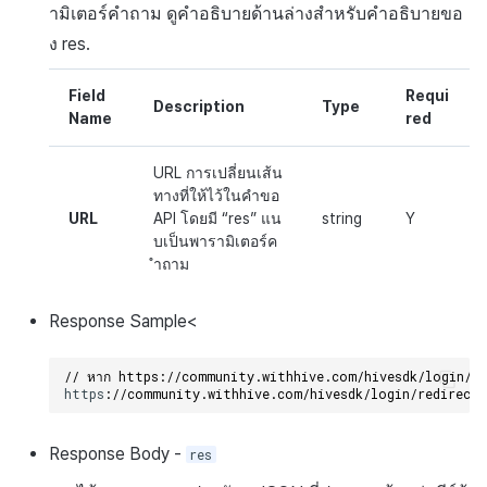
ามิเตอร์คำถาม ดูคำอธิบายด้านล่างสำหรับคำอธิบายขอ
ง
res
.
Field
Requi
Description
Type
Name
red
URL การเปลี่ยนเส้น
ทางที่ให้ไว้ในคำขอ
URL
API โดยมี “res” แน
string
Y
บเป็นพารามิเตอร์ค
ำถาม
Response
Sample
<
// หาก https://community.withhive.com/hivesdk/login/redirec
h
tt
ps
:
//community.withhive.com/hivesdk/login/redirect
Response
Body
-
res