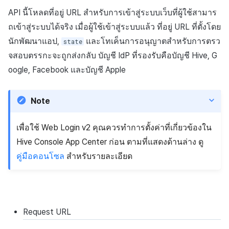
ต่อแต่ละตลาด
บันทึกความแปรปรวนของ
การสร้างแอป
ส่วนเสริม
การชำระเงิน PG
การกำหนดบันทึก
ค้
API นี้โหลดที่อยู่
URL
สำหรับการเข้าสู่ระบบเว็บที่ผู้ใช้สามาร
สินทรัพย์ v2
การบล็อกการเข้าสู่ระบบจา
การลงทะเบียนแบนเนอร์จุด
การติดตามการตลาด
สังคม
Crossplay Launcher
การมีส่วนร่วมของผู้ใช้ (UE,
การคืนเงินผู้ใช้
ยกเลิกการสมัคร SMS
API NFT
น
ถเข้าสู่ระบบได้จริง เมื่อผู้ใช้เข้าสู่ระบบแล้ว ที่อยู่
URL
ที่ตั้งโดย
การชำระเงิน PG
ต่างประเทศ
แอปบริการ
รายการ
ลิงก์ลึก)
กลุ่ม
นักพัฒนาแอป,
และโทเค็นการอนุญาตสำหรับการตรว
API ผู้ใช้พร้อมกัน
การลงทะเบียนมุมมองที่
การจับคู่
บริการลูกค้า
Adiz
การชำระเงิน PG
API สัญญา
state
ห
การชำระเงิน Web PG
การตรวจสอบ Google และ
กำหนดเอง
การได้มาซึ่งผู้ใช้ (UA)
Funnel
จสอบตรรกะจะถูกส่งกลับ บัญชี
IdP
ที่รองรับคือบัญชี
Hive
,
G
า
ตรวจสอบ Google Play Ga
บันทึกการดาวน์โหลดเพิ่มเติม
การวิเคราะห์
การวิเคราะห์
Adkit
จัดการ PID ตลาด
API สินทรัพย์
oogle
,
Facebook
และบัญชี
Apple
แยกกัน
การแลกคูปองเว็บ
ที่เสร็จสมบูรณ์
กระดานที่กำหนดเอง
การวิเคราะห์การเก็บรักษา
ฐานข้อมูล
ที่เก็บข้อมูลเกม
Plugins
การติดตามการซื้อ
API ล็อก
Note
ลบผู้ใช้ทั้งหมด
บันทึกการเข้าสู่ระบบตัวละคร
แบนเนอร์เว็บ
Analytics bigQuery
เฮอร์คิวลิส
เฮอร์คิวลิส
ดูการเผยแพร่ที่ผ่านมา
การสมัครสมาชิกต่ออายุ
API เมตาดาต้า
เพื่อใช้ Web Login v2 คุณควรทำการตั้งค่าที่เกี่ยวข้องใน
การเข้าสู่ระบบผ่านเว็บ
บันทึกการสร้างตัวละคร
การลงทะเบียนและการจัดก
อัตโนมัติ
การใช้การวิเคราะห์
แคมเปญเชิญ
Hive Console App Center ก่อน ตามที่แสดงด้านล่าง ดู
แหล่งที่มาทางการตลาด
แหล่งที่มาทางการตลาด
API ส่วนขยาย
บันทึกที่กำหนดเอง
ค้นหาประวัติการซื้อของ
ตัวชี้วัดที่กำหนดเอง
คู่มือคอนโซล
สำหรับรายละเอียด
การมีส่วนร่วมของผู้ใช้ (UE,
พนักงาน
การสร้างรายได้จาก
คอมมูนิตี้ & เว็บสโตร์
Deeplin)
บันทึกคะแนน
โฆษณา
การส่งออกข้อมูล
การสร้างรายได้จาก
การใช้วิดีโอ YouTube
บันทึกการเยี่ยมชม
ส่วนเสริม
โฆษณา
ข้อกำหนดตัวชี้วัด
Request
URL
โฆษณาข้ามโปรโมชั่น