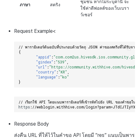
ชุมชน หากไม่ระบุค่านี้ จะ
ภาษา
สตริง
ใช้ค่าดีฟอลต์ของเว็บเบรา
ว์เซอร์
Request
Example
<
// พารามิเตอร์ต้นฉบับที่ประกอบด้วยวัตถุ JSON ค่าของสตริงที่ได้รับจาก
{
"appid"
:
"com.com2us.hivesdk.ios.community.glob
"gindex"
:
"539"
,
"url"
:
"https://community.withhive.com/hivesdk/
"country"
:
"KR"
,
"language"
:
"ko"
}
// เรียกใช้ API โดยแนบพารามิเตอร์ที่เข้ารหัสไปยัง URL ของคำขอในฐ
h
tt
ps
:
//weblogin.withhive.com/login?param=JTdCJTIyYXB
Response
Body
ส่งคืน
URL
ที่ให้ไว้ในคำขอ
API
โดยมี “
res
” แนบเป็นพาร