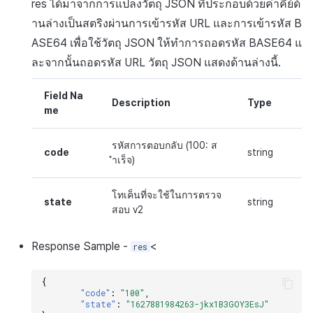
res
ได้มาจากการแปลงวัตถุ
JSON
ที่ประกอบด้วยค่าคีย์ด้
านล่างเป็นสตริงผ่านการเข้ารหัส
URL
และการเข้ารหัส
B
ASE64
เพื่อใช้วัตถุ
JSON
ให้ทำการถอดรหัส
BASE64
แ
ละจากนั้นถอดรหัส
URL
วัตถุ
JSON
แสดงด้านล่างนี้.
Field Na
Description
Type
me
รหัสการตอบกลับ (100: ส
code
string
ำเร็จ)
โทเค็นที่จะใช้ในการตรวจ
state
string
สอบ v2
Response
Sample
-
<
res
{
"code"
:
"100"
,
"state"
:
"1627881984263-jkx1B3GOY3EsJ"