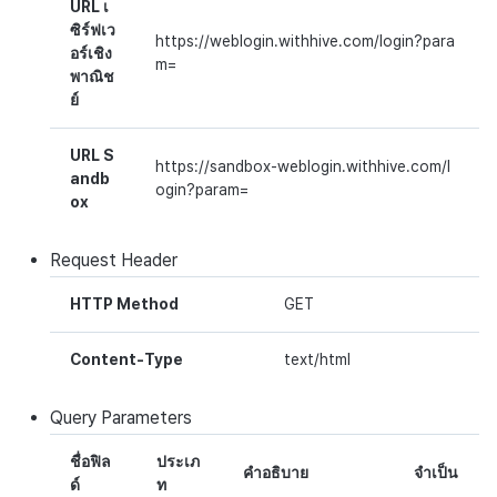
บันทึกเนื้อหาเกม
ตัวเปิดข้ามแพลตฟอร์ม
กระดานคะแนน
URL เ
ซิร์ฟเว
https://weblogin.withhive.com/login?para
การสร้างรายได้จากการส่ง
บันทึกสรุปภาพรวมสินทรัพย์
อร์เชิง
Remote Play
การจับคู่
m=
พาณิช
เสริมการขายข้าม
ย์
บันทึกคะแนนสินทรัพย์และ
เอกสารอ้างอิง
แชท
ข้อมูลเมตา
URL S
บริการ AI
https://sandbox-weblogin.withhive.com/l
andb
บันทึกการเปลี่ยนแปลงแขกฮับ
ogin?param=
ox
รายงานการชน
บันทึกการดาวน์โหลดไฟล์
Request
Header
ตัวเปิดข้ามเกม
บันทึกการดึงข้อมูล
HTTP Method
GET
Remote Play
Content-Type
text/html
บล็อกเชน
Query
Parameters
ชื่อฟิล
ประเภ
คำอธิบาย
จำเป็น
ด์
ท