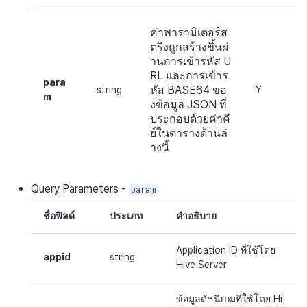
ค่าพารามิเตอร์ส
ตริงถูกสร้างขึ้นผ่
านการเข้ารหัส U
RL และการเข้าร
para
หัส BASE64 ขอ
string
Y
m
งข้อมูล JSON ที่
ประกอบด้วยค่าคี
ย์ในตารางด้านล่
างนี้
Query
Parameters
-
param
ชื่อฟิลด์
ประเภท
คำอธิบาย
Application ID ที่ใช้โดย
appid
string
Hive Server
ข้อมูลดัชนีเกมที่ใช้โดย Hi