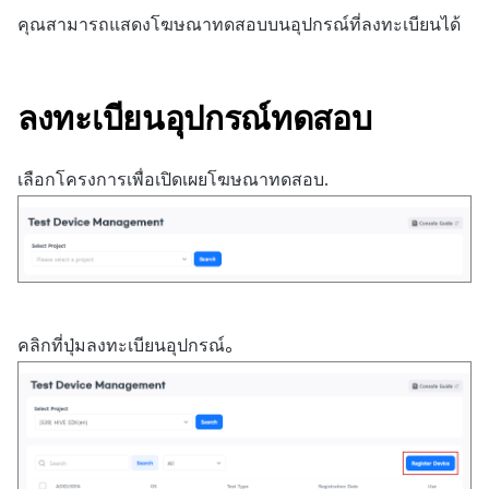
สร้างตัวชี้วัดที่กำหนดเอง
การกำหนดบันทึก
API แชท
การสร้างแอป
ส่วนเสริม
การชำระเงิน PG
ค้
คุณสามารถแสดงโฆษณาทดสอบบนอุปกรณ์ที่ลงทะเบียนได้
สำหรับแต่ละเกม
การบล็อกการเข้าสู่ระบบจาก
การลงทะเบียนแบนเนอร์จุด
การแก้ปัญหา
การติดตามการตลาด
การคืนเงินผู้ใช้
Crossplay Launcher
กันยายน-2024
การมีส่วนร่วมของผู้ใช้ (UE,
คอมมูนิตี้ & เว็บสโตร์
น
ต่างประเทศ
กลุ่ม
แอปบริการ
คำแนะนำในการแก้ไขปัญ
รายการ
ลิงก์ลึก)
การเชื่อมโยง Miracle Play
การลงทะเบียนมุมมองที่
การจับคู่
การชำระเงิน PG
Adiz
การวิเคราะห์
ห
ลงทะเบียนอุปกรณ์ทดสอบ
การตรวจสอบ Google และการ
กำหนดเอง
Funnel
คุณสมบัติเพิ่มเติม
การได้มาซึ่งผู้ใช้ (UA)
า
ตรวจสอบ Google Play Games
แชท
จัดการ PID ตลาด
Adkit
บริการ AI
แยกกัน
กระดานที่กำหนดเอง
การวิเคราะห์การเก็บรักษา
เลือกโครงการเพื่อเปิดเผยโฆษณาทดสอบ.
การวิเคราะห์
การติดตามการซื้อ
Plugins
ลบผู้ใช้ทั้งหมด
แบนเนอร์เว็บ
Analytics bigQuery
ฐานข้อมูล
การสมัครสมาชิกต่ออายุ
การเข้าสู่ระบบผ่านเว็บ
การลงทะเบียนและการจัดการ
อัตโนมัติ
การใช้การวิเคราะห์
แคมเปญเชิญ
Hercules
ค้นหาประวัติการซื้อของ
ตัวชี้วัดที่กำหนดเอง
คลิกที่ปุ่มลงทะเบียนอุปกรณ์。
การมีส่วนร่วมของผู้ใช้ (UE,
พนักงาน
แหล่งที่มาทางการตลาด
Deeplin)
การส่งออกข้อมูล
ตั้งค่าการระบุเป้าหมาย
การสร้างรายได้จาก
การใช้วิดีโอ YouTube
โฆษณา
ข้อกำหนดตัวชี้วัด
โฆษณาข้ามโปรโมชั่น