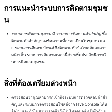
สร้างตัวชี้วัดที่กำหนดเอง
การกำหนดบันทึก
API แชท
การตั้งค่าการแจ้งเตือน
การสร้างแอป
ส่วนเสริม
การชำระเงิน PG
ค้
การแนะนำระบบการติดตามชุมช
สำหรับแต่ละเกม
การบล็อกการเข้าสู่ระบบจาก
การลงทะเบียนแบนเนอร์จุด
การแก้ปัญหา
การติดตามการตลาด
การคืนเงินผู้ใช้
Crossplay Launcher
กันยายน-2024
การมีส่วนร่วมของผู้ใช้ (UE,
คอมมูนิตี้ & เว็บสโตร์
น
ต่างประเทศ
กลุ่ม
สถิติ
แอปบริการ
คำแนะนำในการแก้ไขปัญ
รายการ
ลิงก์ลึก)
น
การเชื่อมโยง Miracle Play
การลงทะเบียนมุมมองที่
การจับคู่
การชำระเงิน PG
Adiz
การวิเคราะห์
ห
การตรวจสอบ Google และการ
กำหนดเอง
Funnel
การตั้งค่าบุคคล
คุณสมบัติเพิ่มเติม
การได้มาซึ่งผู้ใช้ (UA)
า
ตรวจสอบ Google Play Games
แชท
จัดการ PID ตลาด
Adkit
บริการ AI
ระบบการติดตามชุมชน
มี
ระบบการติดตามคำสำคัญ
ซึ่ง
แยกกัน
กระดานที่กำหนดเอง
การวิเคราะห์การเก็บรักษา
บันทึกหลังบ้าน
ติดตามคำสำคัญของข้อความที่ลงทะเบียนในชุมชน แล
การวิเคราะห์
การติดตามการซื้อ
Plugins
ะ
ระบบการติดตามโพสต์
ซึ่งติดตามหัวข้อโพสต์และควา
ระบบติดตามโพสต์
ลบผู้ใช้ทั้งหมด
แบนเนอร์เว็บ
Analytics bigQuery
มคิดเห็น ระบบการติดตามเหล่านี้ช่วยเพิ่มประสิทธิภาพใ
ฐานข้อมูล
การสมัครสมาชิกต่ออายุ
นการติดตามชุมชน
การตั้งค่าชุมชน
การเข้าสู่ระบบผ่านเว็บ
การลงทะเบียนและการจัดการ
อัตโนมัติ
การใช้การวิเคราะห์
แคมเปญเชิญ
Hercules
การตรวจสอบ
ค้นหาประวัติการซื้อของ
ตัวชี้วัดที่กำหนดเอง
สิ่งที่ต้องเตรียมล่วงหน้า
การมีส่วนร่วมของผู้ใช้ (UE,
พนักงาน
แหล่งที่มาทางการตลาด
สถิติ
Deeplin)
การส่งออกข้อมูล
ตั้งค่าการระบุเป้าหมาย
การสร้างรายได้จาก
ตรวจสอบว่าคุณสามารถเข้าถึงระบบการตรวจสอบคำสำ
การตั้งค่าบุคคล
การใช้วิดีโอ YouTube
โฆษณา
ข้อกำหนดตัวชี้วัด
คัญและระบบการตรวจสอบโพสต์จาก Hive Console ได้ห
บันทึก Backoffice
รือไม่ และถ้าไม่สามารถเข้าถึงได้ โปรดขอสิทธิ์เข้าถึงเม
โฆษณาข้ามโปรโมชั่น