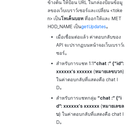
ข้างต้น ให้ป้อน URL ในกล่องป้อนข้อมู
ลของเว็บเบราว์เซอร์และเปลี่ยน <toke
n> เป็น
โทเค็นบอท
ที่ออกให้และ MET
HOD_NAME เป็น
getUpdates
。
เมื่อเชื่อมต่อแล้ว ค่าตอบกลับของ
API จะปรากฏบนหน้าจอเว็บเบราว์เ
ซอร์。
สำหรับการแชท 1:1
“chat :” {“id”:
xxxxxx's xxxxxx
(
หมายเลขบวก
)
ในค่าตอบกลับที่แสดงคือ chat I
D。
สำหรับการแชทกลุ่ม
“chat :” {“i
d”: xxxxxx's xxxxxx
(
หมายเลขล
บ
) ในค่าตอบกลับที่แสดงคือ chat I
D。