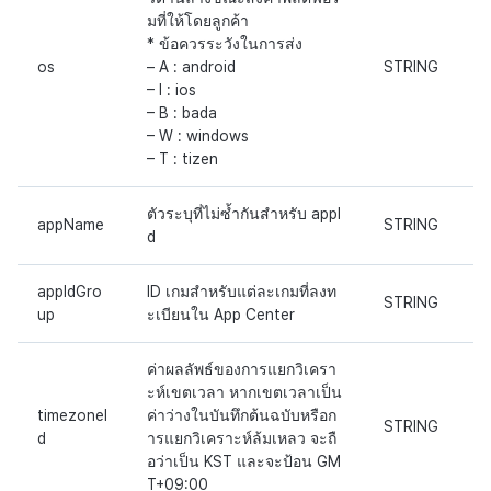
ส่วนเสริม
มที่ให้โดยลูกค้า
* ข้อควรระวังในการส่ง
การสร้างรายได้จากการส่ง
ตัวเปิดข้ามแพลตฟอร์ม
os
– A : android
STRING
เสริมการขายข้าม
– I : ios
Remote Play
– B : bada
– W : windows
– T : tizen
เอกสารอ้างอิง
ตัวระบุที่ไม่ซ้ำกันสำหรับ appI
appName
STRING
d
appIdGro
ID เกมสำหรับแต่ละเกมที่ลงท
STRING
up
ะเบียนใน App Center
ค่าผลลัพธ์ของการแยกวิเครา
ะห์เขตเวลา หากเขตเวลาเป็น
timezoneI
ค่าว่างในบันทึกต้นฉบับหรือก
STRING
d
ารแยกวิเคราะห์ล้มเหลว จะถื
อว่าเป็น KST และจะป้อน GM
T+09:00