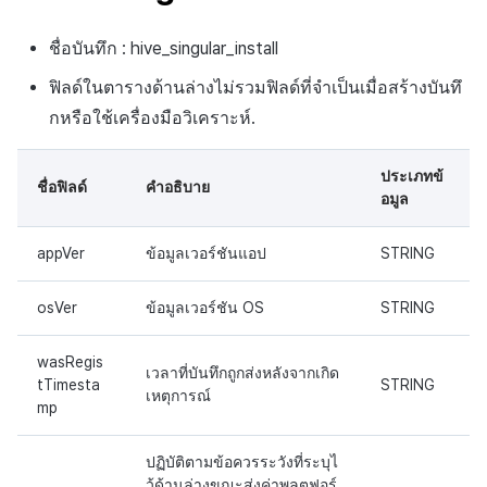
การขาย
สร้างตัวชี้วัดที่กำหนดเอง
API แชท
การสร้างแอป
ส่วนเสริม
การชำระเงิน PG
ค้
บันทึกการคลิกในร้านค้าเกม
สำหรับแต่ละเกม
การบล็อกการเข้าสู่ระบบจาก
การลงทะเบียนแบนเนอร์จุด
การแก้ปัญหา
การติดตามการตลาด
การคืนเงินผู้ใช้
Crossplay Launcher
กันยายน-2024
การมีส่วนร่วมของผู้ใช้ (UE,
คอมมูนิตี้ & เว็บสโตร์
ชื่อบันทึก : hive_singular_install
น
ต่างประเทศ
บันทึกการเปิดการส่งเสริมการ
แอปบริการ
คำแนะนำในการแก้ไขปัญ
รายการ
ลิงก์ลึก)
ขาย
บันทึกกิจกรรมทางสังคม
การเชื่อมโยง Miracle Play
ฟิลด์ในตารางด้านล่างไม่รวมฟิลด์ที่จำเป็นเมื่อสร้างบันทึ
การลงทะเบียนมุมมองที่
การจับคู่
การชำระเงิน PG
Adiz
การวิเคราะห์
ห
สำหรับการวิเคราะห์การเล่น
การตรวจสอบ Google และการ
กำหนดเอง
คุณสมบัติเพิ่มเติม
การได้มาซึ่งผู้ใช้ (UA)
กหรือใช้เครื่องมือวิเคราะห์.
า
เกม
ตรวจสอบ Google Play Games
บันทึกข้อมูลการส่งเสริมการ
แชท
จัดการ PID ตลาด
Adkit
บริการ AI
แยกกัน
ขาย
กระดานที่กำหนดเอง
ประเภทข้
ชื่อฟิลด์
คำอธิบาย
บันทึกเนื้อหาการวิเคราะห์การ
การวิเคราะห์
การติดตามการซื้อ
Plugins
อมูล
เล่นเกม
ลบผู้ใช้ทั้งหมด
แบนเนอร์เว็บ
ฐานข้อมูล
การสมัครสมาชิกต่ออายุ
appVer
ข้อมูลเวอร์ชันแอป
STRING
การเข้าสู่ระบบผ่านเว็บ
การลงทะเบียนและการจัดการ
อัตโนมัติ
แคมเปญเชิญ
Hercules
osVer
ข้อมูลเวอร์ชัน OS
STRING
ค้นหาประวัติการซื้อของ
การมีส่วนร่วมของผู้ใช้ (UE,
พนักงาน
แหล่งที่มาทางการตลาด
wasRegis
เวลาที่บันทึกถูกส่งหลังจากเกิด
Deeplin)
tTimesta
STRING
เหตุการณ์
ตั้งค่าการระบุเป้าหมาย
การสร้างรายได้จาก
mp
การใช้วิดีโอ YouTube
โฆษณา
ปฏิบัติตามข้อควรระวังที่ระบุไ
โฆษณาข้ามโปรโมชั่น
ว้ด้านล่างขณะส่งค่าพลตฟอร์