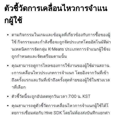
สร้างตัวชี้วัดที่กำหนดเอง
API แชท
การสร้างแอป
ส่วนเสริม
การชำระเงิน PG
ค้
ตัวชี้วัดการเคลื่อนไหวการจำแน
สำหรับแต่ละเกม
บันทึกการคลิกในร้านค้าเก
การบล็อกการเข้าสู่ระบบจาก
การลงทะเบียนแบนเนอร์จุด
การแก้ปัญหา
การติดตามการตลาด
การคืนเงินผู้ใช้
Crossplay Launcher
กันยายน-2024
การมีส่วนร่วมของผู้ใช้ (UE,
คอมมูนิตี้ & เว็บสโตร์
น
ต่างประเทศ
แอปบริการ
คำแนะนำในการแก้ไขปัญ
รายการ
ลิงก์ลึก)
กผู้ใช้
การเชื่อมโยง Miracle Play
บันทึกกิจกรรมทางสังคม
การลงทะเบียนมุมมองที่
การจับคู่
การชำระเงิน PG
Adiz
การวิเคราะห์
ห
สำหรับการวิเคราะห์การเล่
การตรวจสอบ Google และการ
กำหนดเอง
คุณสมบัติเพิ่มเติม
การได้มาซึ่งผู้ใช้ (UA)
า
เกม
ตรวจสอบ Google Play Games
แชท
จัดการ PID ตลาด
Adkit
บริการ AI
ตามกิจกรรมในเกมและข้อมูลที่เกี่ยวข้องกับการซื้อของผู้
แยกกัน
กระดานที่กำหนดเอง
ใช้ กิจกรรมและกำลังซื้อจะถูกจัดประเภทโดยอัตโนมัติผ่า
บันทึกเนื้อหาการวิเคราะห์
การวิเคราะห์
การติดตามการซื้อ
Plugins
นเทคนิคการจัดกลุ่ม
K-Means
ประเภทการจำแนกผู้ใช้จะ
เล่นเกม
ลบผู้ใช้ทั้งหมด
แบนเนอร์เว็บ
ถูกกำหนดและจัดเตรียมตามนั้น
ฐานข้อมูล
การสมัครสมาชิกต่ออายุ
การเข้าสู่ระบบผ่านเว็บ
การลงทะเบียนและการจัดการ
อัตโนมัติ
คุณสามารถดูการไหลของการใช้งานของผู้ใช้ผ่านสถาน
แคมเปญเชิญ
Hercules
ะการเคลื่อนไหวประเภทการจำแนก โดยอิงจากวันที่เข้า
ค้นหาประวัติการซื้อของ
ถึงครั้งแรกและวันที่เข้าถึงครั้งสุดท้ายของผู้ใช้ในช่วงเวล
การมีส่วนร่วมของผู้ใช้ (UE,
พนักงาน
แหล่งที่มาทางการตลาด
าที่เลือก
Deeplin)
ตั้งค่าการระบุเป้าหมาย
ตัวชี้วัดนี้จะถูกอัปเดตทุกวันเวลา 7:00 น.
KST
การสร้างรายได้จาก
การใช้วิดีโอ YouTube
โฆษณา
คุณสามารถดูตัวชี้วัดการเคลื่อนไหวการจำแนกผู้ใช้ได้โ
ดยการเชื่อมต่อกับ
Hive SDK
โดยไม่ต้องส่งบันทึกแยกต่า
โฆษณาข้ามโปรโมชั่น