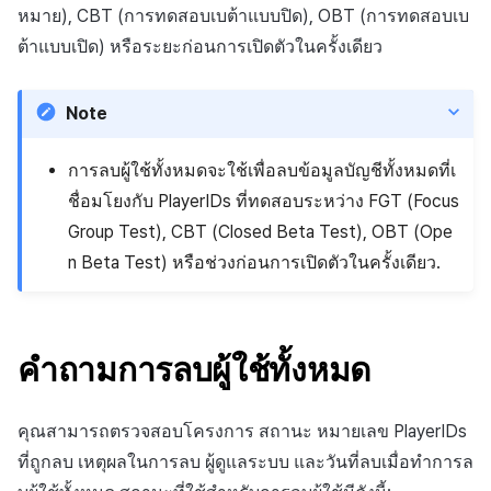
สร้างตัวชี้วัดที่กำหนดเอง
การกำหนดบันทึก
API แชท
การสร้างแอป
ส่วนเสริม
การชำระเงิน PG
หมาย), CBT (การทดสอบเบต้าแบบปิด), OBT (การทดสอบเบ
ค้
สำหรับแต่ละเกม
การลงทะเบียนแบนเนอร์จุด
การแก้ปัญหา
การติดตามการตลาด
การคืนเงินผู้ใช้
Crossplay Launcher
กันยายน-2024
การมีส่วนร่วมของผู้ใช้ (UE,
คอมมูนิตี้ & เว็บสโตร์
ต้าแบบเปิด) หรือระยะก่อนการเปิดตัวในครั้งเดียว
น
กลุ่ม
แอปบริการ
คำแนะนำในการแก้ไขปัญ
รายการ
ลิงก์ลึก)
การเชื่อมโยง Miracle Play
การลงทะเบียนมุมมองที่
การจับคู่
การชำระเงิน PG
Adiz
การวิเคราะห์
ห
Note
กำหนดเอง
Funnel
คุณสมบัติเพิ่มเติม
การได้มาซึ่งผู้ใช้ (UA)
า
แชท
จัดการ PID ตลาด
Adkit
บริการ AI
กระดานที่กำหนดเอง
การวิเคราะห์การเก็บรักษา
การลบผู้ใช้ทั้งหมดจะใช้เพื่อลบข้อมูลบัญชีทั้งหมดที่เ
การวิเคราะห์
การติดตามการซื้อ
Plugins
ชื่อมโยงกับ PlayerIDs ที่ทดสอบระหว่าง FGT (Focus
แบนเนอร์เว็บ
Analytics bigQuery
Group Test), CBT (Closed Beta Test), OBT (Ope
ฐานข้อมูล
การสมัครสมาชิกต่ออายุ
n Beta Test) หรือช่วงก่อนการเปิดตัวในครั้งเดียว.
การลงทะเบียนและการจัดการ
อัตโนมัติ
การใช้การวิเคราะห์
แคมเปญเชิญ
Hercules
ค้นหาประวัติการซื้อของ
ตัวชี้วัดที่กำหนดเอง
การมีส่วนร่วมของผู้ใช้ (UE,
พนักงาน
แหล่งที่มาทางการตลาด
คำถามการลบผู้ใช้ทั้งหมด
Deeplin)
การส่งออกข้อมูล
ตั้งค่าการระบุเป้าหมาย
การสร้างรายได้จาก
คุณสามารถตรวจสอบโครงการ สถานะ หมายเลข PlayerIDs
การใช้วิดีโอ YouTube
โฆษณา
ข้อกำหนดตัวชี้วัด
ที่ถูกลบ เหตุผลในการลบ ผู้ดูแลระบบ และวันที่ลบเมื่อทำการล
โฆษณาข้ามโปรโมชั่น