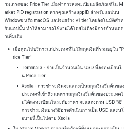
สร้างตัวชี้วัดที่กำหนดเอง
การกำหนดบันทึก
API แชท
การสร้างแอป
ส่วนเสริม
การชำระเงิน PG
ามเกรดของ
Price Tier
เมื่อทำการลงทะเบียนผลิตภัณฑ์ใน M
ค้
สำหรับแต่ละเกม
การบล็อกการเข้าสู่ระบบจาก
การลงทะเบียนแบนเนอร์จุด
การแก้ปัญหา
การติดตามการตลาด
Crossplay Launcher
กันยายน-2024
การมีส่วนร่วมของผู้ใช้ (UE,
คอมมูนิตี้ & เว็บสโตร์
arket PID registration หากคุณสร้าง appID สำหรับแอปบน
น
ต่างประเทศ
กลุ่ม
แอปบริการ
คำแนะนำในการแก้ไขปัญ
รายการ
ลิงก์ลึก)
Windows หรือ macOS แอปจะสร้าง v1 tier โดยอัตโนมัติสำห
การเชื่อมโยง Miracle Play
การลงทะเบียนมุมมองที่
การจับคู่
Adiz
การวิเคราะห์
ห
รับแอปนั้น ทำให้สามารถใช้งานได้โดยไม่ต้องมีการกำหนดค่
การตรวจสอบ Google และการ
กำหนดเอง
Funnel
คุณสมบัติเพิ่มเติม
การได้มาซึ่งผู้ใช้ (UA)
า
าเพิ่มเติม
ตรวจสอบ Google Play Games
แชท
Adkit
บริการ AI
แยกกัน
กระดานที่กำหนดเอง
การวิเคราะห์การเก็บรักษา
เมื่อคุณให้บริการแก่ประเทศที่ไม่มีสกุลเงินที่รวมอยู่ใน
"P
การวิเคราะห์
Plugins
rice Tier"
ลบผู้ใช้ทั้งหมด
แบนเนอร์เว็บ
Analytics bigQuery
ฐานข้อมูล
Terminal 3
- จ่ายเป็นจำนวนเงิน USD ที่ลงทะเบียนใ
การเข้าสู่ระบบผ่านเว็บ
การลงทะเบียนและการจัดการ
การใช้การวิเคราะห์
น
Price Tier
แคมเปญเชิญ
Hercules
Xsolla
- การชำระเงินจะแสดงเป็นสกุลเงินเริ่มต้นของ
ตัวชี้วัดที่กำหนดเอง
การมีส่วนร่วมของผู้ใช้ (UE,
ประเทศที่เข้าถึง แต่หากสกุลเงินเริ่มต้นของประเทศไ
แหล่งที่มาทางการตลาด
Deeplin)
การส่งออกข้อมูล
ม่ได้ลงทะเบียนในระดับราคา จะแสดงตาม USD วิธี
การสร้างรายได้จาก
การชำระเงินบางวิธีอาจดำเนินการเป็น USD และนโ
การใช้วิดีโอ YouTube
โฆษณา
ข้อกำหนดตัวชี้วัด
ยบายนี้เป็นไปตาม Xsolla
ใน Steam Market ราคาผลิตภัณฑ์ทั้งหมดจะแสดงเป็น U
โฆษณาข้ามโปรโมชั่น