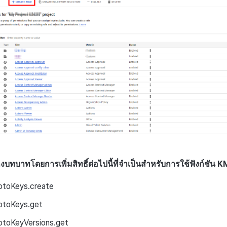
้างบทบาทโดยการเพิ่มสิทธิ์ต่อไปนี้ที่จำเป็นสำหรับการใช้ฟังก์ชัน K
ptoKeys.create
ptoKeys.get
ptoKeyVersions.get