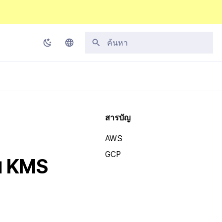
กำลังเริ่มต้นการค้นหา
Korean
English
Japanese
สารบัญ
Chinese (Simplified)
AWS
Chinese (Traditional)
GCP
อบ KMS
Thai