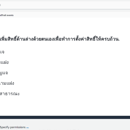
ิ่มสิทธิ์ด้านล่างด้วยตนเองเพื่อทำการตั้งค่าสิทธิ์ให้ครบถ้วน.
แจ
มแฝง
ุญแจ
นามแฝง
จสาธารณะ