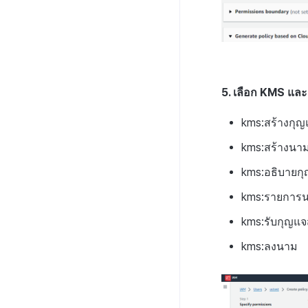
5. เลือก KMS และเพ
kms:สร้างกุญ
kms:สร้างนา
kms:อธิบายก
kms:รายการ
kms:รับกุญแ
kms:ลงนาม