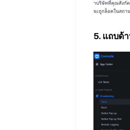
าบริษัทที่คุณสังก
จะถูกล็อคในสถานะ
5. แถบด้