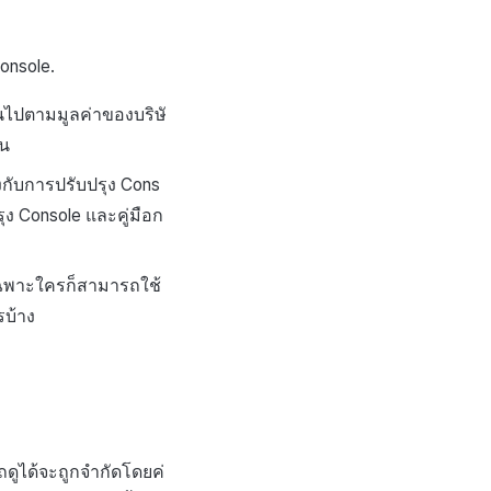
onsole.
นไปตามมูลค่าของบริษั
าน
งกับการปรับปรุง Cons
ุง Console และคู่มือก
้เฉพาะใครก็สามารถใช้
รบ้าง
ถดูได้จะถูกจำกัดโดยค่