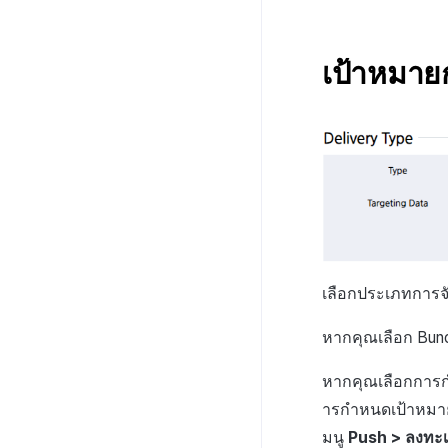
สัญญา
กระเป๋าเงิน
บันทึกข้อมูลการส่งเสริม
การขาย
NFT
สัญญา
เป้าหมายก
สระการแปลง
NFT
ค้นหาธุรกรรม
สระการแปลง
วิธีการใช้สระการแปลง
ลายเซ็น
ค้นหาธุรกรรม
การฝากและถอนสระการ
วิธีการใช้สระการแปลง
แปลง
ลายเซ็น
การฝากและถอนสระการ
แปลง
การตั้งค่าค่าธรรมเนียม
การดำเนินโครงการ Web 3
เลือกประเภทการจั
หากคุณเลือก Bun
หากคุณเลือกการก
ารกำหนดเป้าหมาย
มนู
Push > ลงทะเ