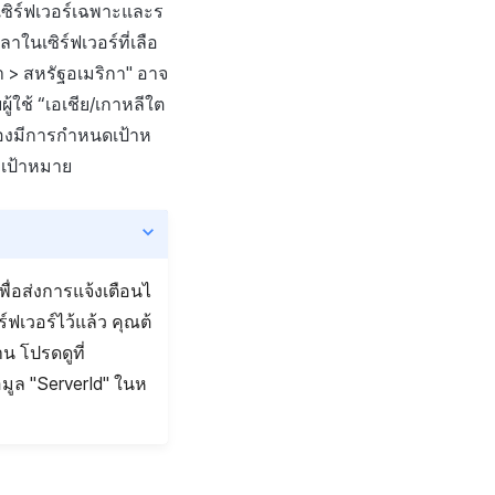
เซิร์ฟเวอร์เฉพาะและร
ในเซิร์ฟเวอร์ที่เลือ
า > สหรัฐอเมริกา" อาจ
ใช้ “เอเชีย/เกาหลีใต
้องมีการกำหนดเป้าห
ะเป้าหมาย
พื่อส่งการแจ้งเตือนไ
ิร์ฟเวอร์ไว้แล้ว คุณต้
าน โปรดดูที่
้อมูล "ServerId" ในห