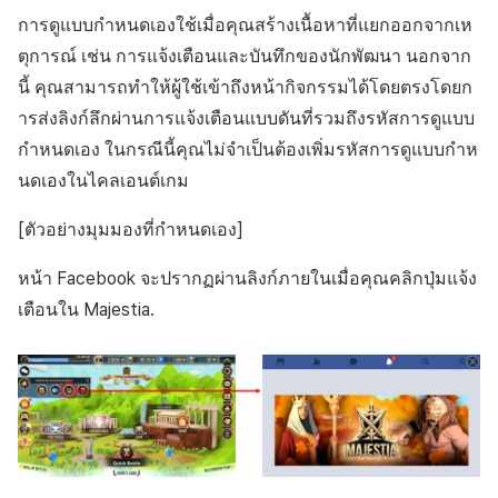
สร้างตัวชี้วัดที่กำหนดเอง
การกำหนดบันทึก
API แชท
การสร้างแอป
ส่วนเสริม
การชำระเงิน PG
ค้
การดูแบบกำหนดเองใช้เมื่อคุณสร้างเนื้อหาที่แยกออกจากเห
สำหรับแต่ละเกม
การบล็อกการเข้าสู่ระบบจาก
การแก้ปัญหา
การติดตามการตลาด
การคืนเงินผู้ใช้
Crossplay Launcher
กันยายน-2024
การมีส่วนร่วมของผู้ใช้ (UE,
คอมมูนิตี้ & เว็บสโตร์
ตุการณ์ เช่น การแจ้งเตือนและบันทึกของนักพัฒนา นอกจาก
น
ต่างประเทศ
กลุ่ม
แอปบริการ
คำแนะนำในการแก้ไขปัญ
รายการ
ลิงก์ลึก)
นี้ คุณสามารถทำให้ผู้ใช้เข้าถึงหน้ากิจกรรมได้โดยตรงโดยก
การเชื่อมโยง Miracle Play
การจับคู่
การชำระเงิน PG
Adiz
การวิเคราะห์
ห
การตรวจสอบ Google และการ
Funnel
ารส่งลิงก์ลึกผ่านการแจ้งเตือนแบบดันที่รวมถึงรหัสการดูแบบ
คุณสมบัติเพิ่มเติม
การได้มาซึ่งผู้ใช้ (UA)
า
ตรวจสอบ Google Play Games
แชท
จัดการ PID ตลาด
Adkit
บริการ AI
กำหนดเอง ในกรณีนี้คุณไม่จำเป็นต้องเพิ่มรหัสการดูแบบกำห
แยกกัน
การวิเคราะห์การเก็บรักษา
นดเองในไคลเอนต์เกม
การวิเคราะห์
การติดตามการซื้อ
Plugins
ลบผู้ใช้ทั้งหมด
Analytics bigQuery
[ตัวอย่างมุมมองที่กำหนดเอง]
ฐานข้อมูล
การสมัครสมาชิกต่ออายุ
หน้า Facebook จะปรากฏผ่านลิงก์ภายในเมื่อคุณคลิกปุ่มแจ้ง
การเข้าสู่ระบบผ่านเว็บ
อัตโนมัติ
การใช้การวิเคราะห์
Hercules
เตือนใน Majestia.
ค้นหาประวัติการซื้อของ
ตัวชี้วัดที่กำหนดเอง
พนักงาน
แหล่งที่มาทางการตลาด
การส่งออกข้อมูล
ตั้งค่าการระบุเป้าหมาย
การสร้างรายได้จาก
โฆษณา
ข้อกำหนดตัวชี้วัด