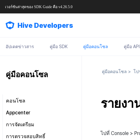
เวอร์ชันล่าสุดของ
SDK Guide
คือ
v4.26.5.0
Hive Developers
อัปเดตข่าวสาร
คู่มือ SDK
คู่มือคอนโซล
คู่มือ API
คู่มือคอนโซล
>
โปร
คู่มือคอนโซล
รายงา
คอนโซล
มองไปรอบ ๆ หน้าจอหลัก
Appcenter
การจัดการสิทธิ์คอนโซล
จัดการโครงการ
การจัดเตรียม
แผนและการชำระเงิน
เกี่ยวกับการจัดการสิทธิ์คอนโซล
จัดการ AppID
ไปที่ Console > P
ข้อกำหนดในการให้บริการ
การตรวจสอบสิทธิ์
เจ้าของ, สิทธิ์ผู้ดูแลระบบ
แดชบอร์ด