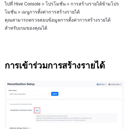
สร้างตัวชี้วัดที่กำหนดเอง
การกำหนดบันทึก
API แชท
การสร้างแอป
การชำระเงิน PG
การแจ้งเตือน
ไปที่ Hive Console > โปรโมชั่น > การสร้างรายได้ข้ามโปร
ค้
การจัดการอุปกรณ์
สำหรับแต่ละเกม
การใช้ Bundle
ยืนยันว่าเป็นผู้ใหญ่
การแก้ปัญหา
ส่งคืนพารามิเตอร์การเรียกใ
โปรโมชั่น
การคืนเงินผู้ใช้
Crossplay Launcher
ธันวาคม-2024
การมีส่วนร่วมของผู้ใช้ (UE,
โมชั่น > เมนูการตั้งค่าการสร้างรายได้
น
งาน
กลุ่ม
แอปบริการ
รายการ
ลิงก์ลึก)
เขตเวลา
คุณสามารถตรวจสอบข้อมูลการตั้งค่าการสร้างรายได้
การใช้ที่ถูกระงับ
การเชื่อมโยง Miracle Play
รหัสแชร์โปรโมชั่น
ส่วนเสริม
การติดตามการตลาด
การชำระเงิน PG
Adiz
พฤศจิกายน-2024
ห
สำหรับเกมของคุณได้
Funnel
คุณสมบัติเพิ่มเติม
การได้มาซึ่งผู้ใช้ (UA)
คอมมูนิตี้ & เว็บสโตร์
า
ลงทะเบียนประเภทการใช้ที่ถูก
อย่าแสดงสิ่งนี้อีกในวันนี้
คำแนะนำในการแก้ไขปัญ
การจับคู่
จัดการ PID ตลาด
Adkit
ตุลาคม-2024
ระงับ
การวิเคราะห์การเก็บรักษา
การวิเคราะห์
การเปิดเผยแบนเนอร์ทดสอบ
แชท
การติดตามการซื้อ
Plugins
กันยายน-2024
ลงทะเบียนเซิร์ฟเวอร์เกมที่ถูก
Analytics bigQuery
บริการ AI
การเข้าร่วมการสร้างรายได้
ระงับ
การสนับสนุนลูกค้า
การสมัครสมาชิกต่ออายุ
อัตโนมัติ
การใช้การวิเคราะห์
ลบผู้ใช้ทั้งหมด
ชุมชน
ค้นหาประวัติการซื้อของ
ตัวชี้วัดที่กำหนดเอง
การเข้าสู่ระบบผ่านเว็บ
พนักงาน
การวิเคราะห์
การส่งออกข้อมูล
ตั้งค่าการระบุเป้าหมาย
ฐานข้อมูล
ข้อกำหนดตัวชี้วัด
การยกเลิก·การคืนเงิน
Hercules