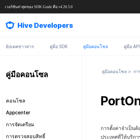
เวอร์ชันล่าสุดของ
SDK Guide
คือ
v4.26.5.0
Hive Developers
อัปเดตข่าวสาร
คู่มือ SDK
คู่มือคอนโซล
คู่มือ API
คู่มือคอนโซล
>
การเ
คู่มือคอนโซล
PortO
คอนโซล
มองไปรอบ ๆ หน้าจอหลัก
Appcenter
การจัดการสิทธิ์คอนโซล
จัดการโครงการ
การจัดเตรียม
การตั้งค่าจำเป็นต
แผนและการชำระเงิน
เกี่ยวกับการจัดการสิทธิ์คอนโซล
จัดการ App ID
การตั้งค่า SDK
การตรวจสอบสิทธิ์
ประเทศที่ให้บริก
เจ้าของ, สิทธิ์ผู้ดูแลระบบ
แดชบอร์ด