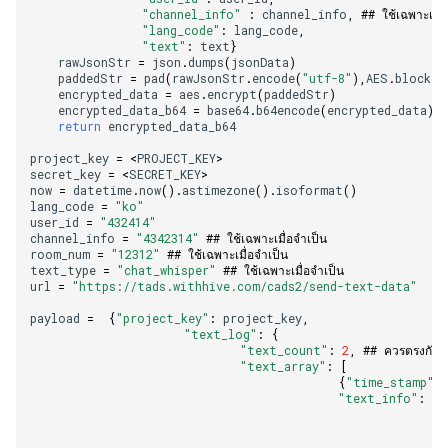
"channel_info"
:
channel_info
,
## ใช้เฉพาะเมื่
"lang_code"
:
lang_code
,
"text"
:
text
}
rawJsonStr
=
json
.
dumps
(
jsonData
)
paddedStr
=
pad
(
rawJsonStr
.
encode
(
"utf-8"
),
AES
.
block_s
encrypted_data
=
aes
.
encrypt
(
paddedStr
)
encrypted_data_b64
=
base64
.
b64encode
(
encrypted_data
)
.
return
encrypted_data_b64
project_key
=
<
PROJECT_KEY
>
secret_key
=
<
SECRET_KEY
>
now
=
datetime
.
now
()
.
astimezone
()
.
isoformat
()
lang_code
=
"ko"
user_id
=
"432414"
channel_info
=
"4342314"
## ใช้เฉพาะเมื่อจำเป็น
room_num
=
"12312"
## ใช้เฉพาะเมื่อจำเป็น
text_type
=
"chat_whisper"
## ใช้เฉพาะเมื่อจำเป็น
url
=
"https://tads.withhive.com/cads2/send-text-data"
payload
=
{
"project_key"
:
project_key
,
"text_log"
:
{
"text_count"
:
2
,
## ควรตรงกับ
"text_array"
:
[
{
"time_stamp"
:
"text_info"
:
en