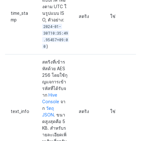
แบบเวลาที่อิ
งตาม UTC ใ
time_sta
นรูปแบบ IS
สตริง
ใช่
mp
O, ตัวอย่าง:
2024-01-
30T10:35:49
.95457+09:0
0
)
สตริงที่เข้าร
หัสด้วย AES
256 โดยใช้กุ
ญแจการเข้า
รหัสที่ได้รับจ
าก
Hive
Console
จา
ก
วัตถุ
text_info
สตริง
ใช่
JSON
. ขนา
ดสูงสุดคือ 5
KB. สำหรับร
ายละเอียดเพิ่