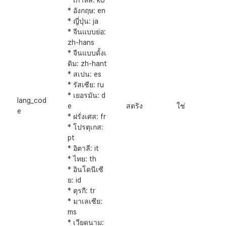
* เกาหลี: ko
* อังกฤษ: en
* ญี่ปุ่น: ja
* จีนแบบย่อ:
zh-hans
* จีนแบบดั้งเ
ดิม: zh-hant
* สเปน: es
* รัสเซีย: ru
* เยอรมัน: d
lang_cod
e
สตริง
ใช่
e
* ฝรั่งเศส: fr
* โปรตุเกส:
pt
* อิตาลี: it
* ไทย: th
* อินโดนีเซี
ย: id
* ตุรกี: tr
* มาเลเซีย:
ms
* เวียดนาม: