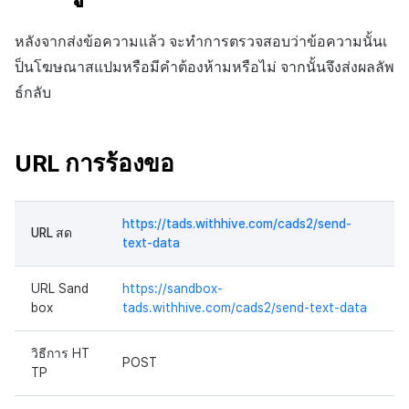
บันทึกเนื้อหาเกม
ตัวเปิดข้ามแพลตฟอร์ม
กระดานคะแนน
หลังจากส่งข้อความแล้ว จะทำการตรวจสอบว่าข้อความนั้นเ
การสร้างรายได้จากการส่ง
บันทึกสรุปภาพรวมสินทรัพย์
Remote Play
การจับคู่
เสริมการขายข้าม
ป็นโฆษณาสแปมหรือมีคำต้องห้ามหรือไม่ จากนั้นจึงส่งผลลัพ
บันทึกคะแนนสินทรัพย์และ
เอกสารอ้างอิง
แชท
ธ์กลับ
ข้อมูลเมตา
บริการ AI
บันทึกการเปลี่ยนแปลงแขกฮับ
URL การร้องขอ
รายงานการชน
บันทึกการดาวน์โหลดไฟล์
https://tads.withhive.com/cads2/send-
ตัวเปิดข้ามเกม
URL สด
text-data
บันทึกการดึงข้อมูล
Remote Play
URL Sand
https://sandbox-
box
tads.withhive.com/cads2/send-text-data
บล็อกเชน
วิธีการ HT
POST
TP