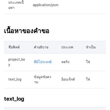
ประเภทเนื้
application/json
อหา
เนื้อหาของคำขอ
ชื่อฟิลด์
คำอธิบาย
ประเภท
จำเป็น
project_ke
คีย์โปรเจกต์
สตริง
ใช่
y
ข้อมูลข้อคว
text_log
อ็อบเจ็กต์
ใช่
าม
text_log