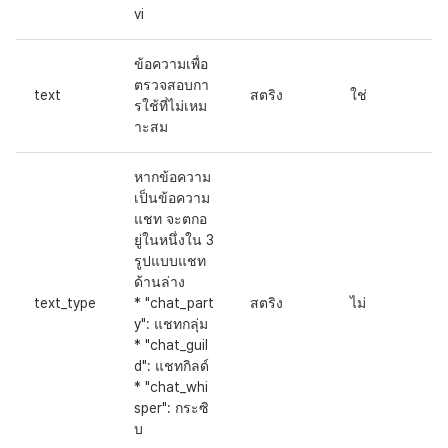
vi
ข้อความเพื่อ
ตรวจสอบกา
text
สตริง
ใช่
รใช้ที่ไม่เหม
าะสม
หากข้อความ
เป็นข้อความ
แชท จะตกอ
ยู่ในหนึ่งใน 3
รูปแบบแชท
ด้านล่าง
text_type
* "chat_part
สตริง
ไม่
y": แชทกลุ่ม
* "chat_guil
d": แชทกิลด์
* "chat_whi
sper": กระซิ
บ