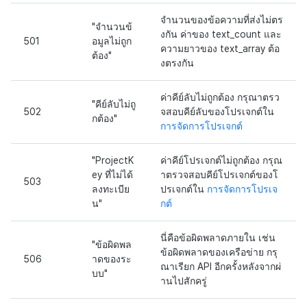
จำนวนของข้อความที่ส่งไม่ตร
"จำนวนข้
งกัน ค่าของ text_count และ
501
อมูลไม่ถูก
ความยาวของ text_array ต้อ
ต้อง"
งตรงกัน
ค่าคีย์ลับไม่ถูกต้อง กรุณาตรว
"คีย์ลับไม่ถู
502
จสอบคีย์ลับของโปรเจกต์ใน
กต้อง"
การจัดการโปรเจกต์
"ProjectK
ค่าคีย์โปรเจกต์ไม่ถูกต้อง กรุณ
ey ที่ไม่ได้
าตรวจสอบคีย์โปรเจกต์ของโ
503
ลงทะเบีย
ปรเจกต์ใน
การจัดการโปรเจ
น"
กต์
นี่คือข้อผิดพลาดภายใน เช่น
"ข้อผิดพล
ข้อผิดพลาดของเครือข่าย กรุ
506
าดของระ
ณาเรียก API อีกครั้งหลังจากผ่
บบ"
านไปสักครู่