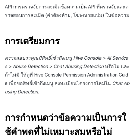
ต่อแต่ละตลาด
บันทึกความแปรปรวนของ
การสร้างแอป
ส่วนเสริม
การชำระเงิน PG
การกำหนดบันทึก
ค้
API การตรวจจับการละเมิดข้อความเป็น API ที่ตรวจจับและต
สินทรัพย์ v2
ตัวอย่างคำขอ
การบล็อกการเข้าสู่ระบบจา
การลงทะเบียนแบนเนอร์จุด
การติดตามการตลาด
สังคม
Crossplay Launcher
การมีส่วนร่วมของผู้ใช้ (UE,
การคืนเงินผู้ใช้
ยกเลิกการสมัคร SMS
API NFT
รวจสอบการละเมิด (คำต้องห้าม, โฆษณาสแปม) ในข้อความ
น
การชำระเงิน PG
ต่างประเทศ
แอปบริการ
รายการ
ลิงก์ลึก)
กลุ่ม
API ผู้ใช้พร้อมกัน
ตัวอย่างการตอบกลับ
การลงทะเบียนมุมมองที่
การจับคู่
บริการลูกค้า
Adiz
การชำระเงิน PG
API สัญญา
ห
การชำระเงิน Web PG
การตรวจสอบ Google และ
กำหนดเอง
การได้มาซึ่งผู้ใช้ (UA)
Funnel
า
การเตรียมการ
ตรวจสอบ Google Play Ga
บันทึกการดาวน์โหลดเพิ่มเติม
การวิเคราะห์
การวิเคราะห์
Adkit
จัดการ PID ตลาด
API สินทรัพย์
แยกกัน
การแลกคูปองเว็บ
ที่เสร็จสมบูรณ์
กระดานที่กำหนดเอง
การวิเคราะห์การเก็บรักษา
ฐานข้อมูล
ที่เก็บข้อมูลเกม
Plugins
การติดตามการซื้อ
API ล็อก
ตรวจสอบว่าคุณมีสิทธิ์เข้าถึงเมนู Hive Console > AI Service
ลบผู้ใช้ทั้งหมด
บันทึกการเข้าสู่ระบบตัวละคร
แบนเนอร์เว็บ
Analytics bigQuery
s > Abuse Detection > Chat Abusing Detection
หรือไม่ และ
เฮอร์คิวลิส
เฮอร์คิวลิส
ดูการเผยแพร่ที่ผ่านมา
การสมัครสมาชิกต่ออายุ
API เมตาดาต้า
ถ้าไม่มี ให้ดูที่ Hive Console Permission Administration Guid
การเข้าสู่ระบบผ่านเว็บ
บันทึกการสร้างตัวละคร
การลงทะเบียนและการจัดก
อัตโนมัติ
การใช้การวิเคราะห์
แคมเปญเชิญ
e เพื่อขอสิทธิ์เข้าถึงเมนู ลงทะเบียนโครงการใหม่ใน
Chat Ab
แหล่งที่มาทางการตลาด
แหล่งที่มาทางการตลาด
API ส่วนขยาย
บันทึกที่กำหนดเอง
ค้นหาประวัติการซื้อของ
ตัวชี้วัดที่กำหนดเอง
using Detection
.
การมีส่วนร่วมของผู้ใช้ (UE,
พนักงาน
การสร้างรายได้จาก
คอมมูนิตี้ & เว็บสโตร์
Deeplin)
บันทึกคะแนน
โฆษณา
การส่งออกข้อมูล
การสร้างรายได้จาก
การกำหนดว่าข้อความเป็นการใ
การใช้วิดีโอ YouTube
บันทึกการเยี่ยมชม
ส่วนเสริม
โฆษณา
ข้อกำหนดตัวชี้วัด
ช้คำพูดที่ไม่เหมาะสมหรือไม่
โฆษณาข้ามโปรโมชั่น