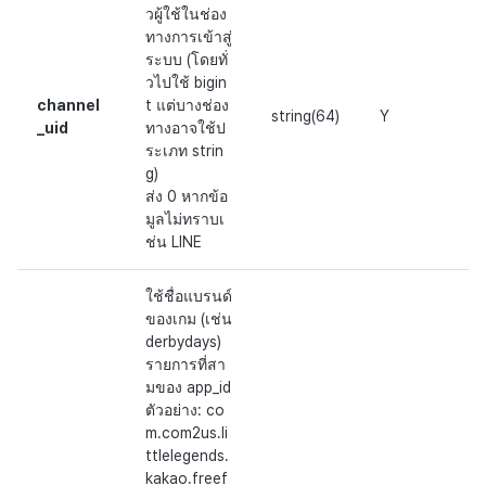
วผู้ใช้ในช่อง
ทางการเข้าสู่
ระบบ (โดยทั่
วไปใช้ bigin
channel
t แต่บางช่อง
string(64)
Y
_uid
ทางอาจใช้ป
ระเภท strin
g)
ส่ง 0 หากข้อ
มูลไม่ทราบเ
ช่น LINE
ใช้ชื่อแบรนด์
ของเกม (เช่น
derbydays)
รายการที่สา
มของ app_id
ตัวอย่าง: co
m.com2us.li
ttlelegends.
kakao.freef