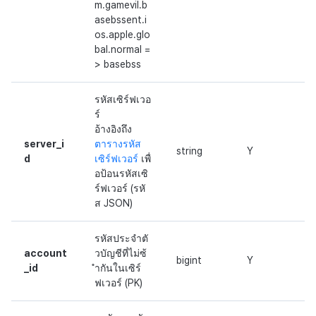
m.gamevil.b
asebssent.i
os.apple.glo
bal.normal =
> basebss
รหัสเซิร์ฟเวอ
ร์
อ้างอิงถึง
server_i
ตารางรหัส
string
Y
d
เซิร์ฟเวอร์
เพื่
อป้อนรหัสเซิ
ร์ฟเวอร์ (รหั
ส JSON)
รหัสประจำตั
account
วบัญชีที่ไม่ซ้
bigint
Y
_id
ำกันในเซิร์
ฟเวอร์ (PK)