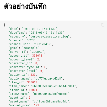
ตัวอย่างบันทึก
{
"date"
:
"2018-03-19 15:11:39"
,
"dateTime"
:
"2018-03-19 15:11:39"
,
"category"
:
"derbyday_asset_var_log"
,
"channel"
:
"C2S"
,
"channel_uid"
:
"100123456"
,
"game"
:
"misample"
,
"server_id"
:
"GLOBAL"
,
"account_id"
:
301611
,
"account_level"
:
2
,
"character_id"
:
0
,
"character_type_id"
:
0
,
"character_level"
:
0
,
"action_id"
:
330
,
"action_name"
:
"uc774ubca4ud2b8"
,
"item_id"
:
330063
,
"item_name"
:
"ub808ubca8uc5c5ubcf4uc0c1"
,
"item2_id"
:
10001
,
"item2_name"
:
"ub809uc5c5ubcf4uc0c1"
,
"asset_id"
:
2
,
"asset_name"
:
"uc18cuc6b8uace8ub4dc"
,
"amount_prev"
:
122
,