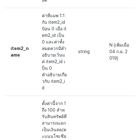
ยด
ค่าที่แมพ 1:1
กับ item2_id
ป้อน 0 เมื่อ it
em2_id เป็น
0 และค่าทั้ง
N (เพิ่มเมื่อ
item2_n
หมดควรมีคำ
string
04 ก.ย. 2
ame
อธิบายเว้นแ
019)
ต่ item2_id เ
ป็น 0
คำอธิบายเกี่ย
วกับ item2_i
d
ตั้งค่านี้จาก 1
ถึง 100 สำห
รับสินทรัพย์ที่
สามารถแลก
เป็นเงินสด/ค
ะแนนโซเชีย