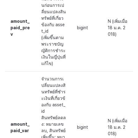
นก่อนการเป
ลี่ยนแปลงสิน
ทรัพย์ที่เกี่ยว
amount_
N (เพิ่มเมื่อ
ข้องกับ asse
paid_pre
bigint
18 ม.ค. 2
t_id
v
018)
(เพิ่มขึ้นตาม
พระราชบัญ
ญัติการชำระ
เงินในญี่ปุ่นที่
แก้ไข)
จำนวนการเ
ปลี่ยนแปลงสิ
นทรัพย์ที่ชำร
ะเงินที่เกี่ยวข้
องกับ asset_
id
สินทรัพย์ลดล
N (เพิ่มเมื่อ
amount_
ง: หมายเลข
bigint
18 ม.ค. 2
paid_var
ลบ, สินทรัพย์
018)
เพิ่มขึ้น: หมา