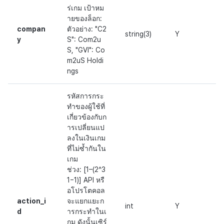
ร่เกม เป้าหม
ายของล็อก:
compan
ตัวอย่าง: "C2
string(3)
Y
y
S": Com2u
S, "GVI": Co
m2uS Holdi
ngs
รหัสการกระ
ทำของผู้ใช้ที่
เกี่ยวข้องกับก
ารเปลี่ยนแป
ลงในเงินเกม
ที่ไม่ซ้ำกันใน
เกม
ช่วง: [1–(2^3
1−1)] API หรื
อโปรโตคอล
action_i
จะแยกแยะก
int
Y
d
ารกระทำในเ
กม ดังนั้นเซิร์