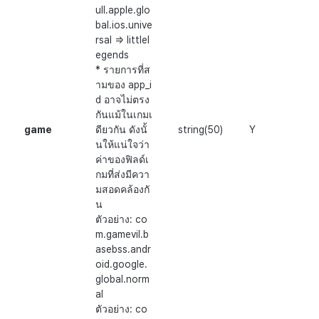
ull.apple.glo
bal.ios.unive
rsal => littlel
egends
* รายการที่ส
ามของ app_i
d อาจไม่ตรง
กันแม้ในเกมเ
game
ดียวกัน ดังนั้
string(50)
Y
นให้แน่ใจว่า
ค่าของฟิลด์เ
กมที่ส่งมีควา
มสอดคล้องกั
น
ตัวอย่าง: co
m.gamevil.b
asebss.andr
oid.google.
global.norm
al
ตัวอย่าง: co