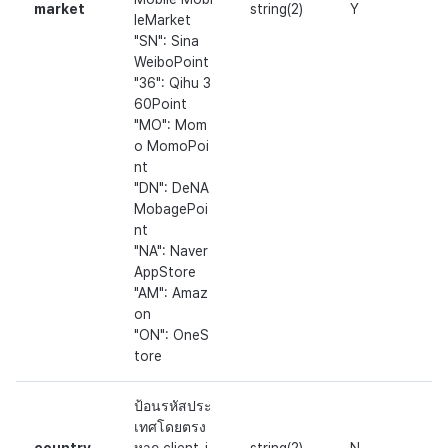
market
string(2)
Y
leMarket
"SN": Sina
WeiboPoint
"36": Qihu 3
60Point
"MO": Mom
o MomoPoi
nt
"DN": DeNA
MobagePoi
nt
"NA": Naver
AppStore
"AM": Amaz
on
"ON": OneS
tore
ป้อนรหัสประ
เทศโดยตรง