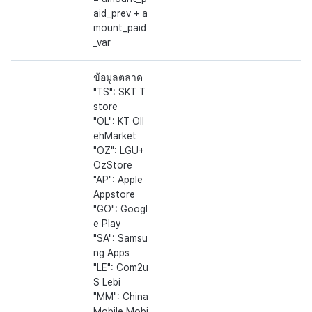
aid_prev + a
mount_paid
_var
ข้อมูลตลาด
"TS": SKT T
store
"OL": KT Oll
ehMarket
"OZ": LGU+
OzStore
"AP": Apple
Appstore
"GO": Googl
e Play
"SA": Samsu
ng Apps
"LE": Com2u
S Lebi
"MM": China
Mobile Mobi