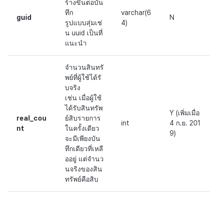
ร้างขึ้นต่อบัน
ทึก
varchar(6
guid
N
รูปแบบสุ่มเช่
4)
น uuid เป็นที่
แนะนำ
จำนวนสินทรั
พย์ที่ผู้ใช้ได้รั
บจริง
เช่น เมื่อผู้ใช้
ได้รับสินทรัพ
Y (เพิ่มเมื่อ
real_cou
ย์สิบรายการ
int
4 ก.ย. 201
nt
ในครั้งเดียว
9)
จะมีเพียงบัน
ทึกเดียวที่เหลื
ออยู่ แต่จำนว
นจริงของสิน
ทรัพย์คือสิบ