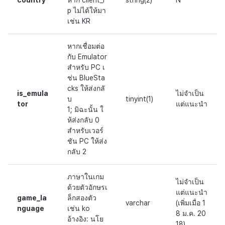
country
หาก client_i
string(2)
N
p ไม่ได้ให้มา
เช่น KR
หากเชื่อมต่อ
กับ Emulator
สำหรับ PC เ
ช่น BlueSta
cks ให้ส่งกลั
is_emula
ไม่จำเป็น
บ
tinyint(1)
tor
แต่แนะนำ
1; มิฉะนั้น ใ
ห้ส่งกลับ 0
สำหรับเวอร์
ชัน PC ให้ส่ง
กลับ 2
ภาษาในเกม
ไม่จำเป็น
ด้วยตัวอักษรเ
แต่แนะนำ
game_la
ล็กสองตัว
varchar
(เพิ่มเมื่อ 1
nguage
เช่น ko
8 ม.ค. 20
อ้างอิง: นโย
18)