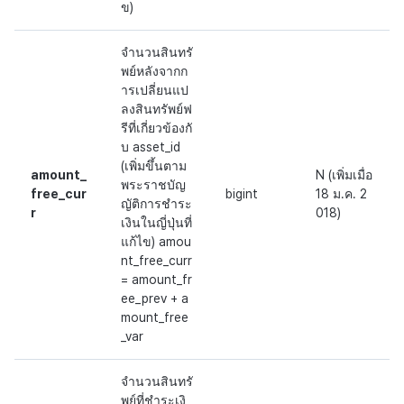
ข)
จำนวนสินทรั
พย์หลังจากก
ารเปลี่ยนแป
ลงสินทรัพย์ฟ
รีที่เกี่ยวข้องกั
บ asset_id
(เพิ่มขึ้นตาม
amount_
N (เพิ่มเมื่อ
พระราชบัญ
free_cur
bigint
18 ม.ค. 2
ญัติการชำระ
r
018)
เงินในญี่ปุ่นที่
แก้ไข) amou
nt_free_curr
= amount_fr
ee_prev + a
mount_free
_var
จำนวนสินทรั
พย์ที่ชำระเงิ