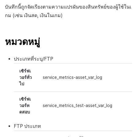
ต่อแต่ละตลาด
การสร้างแอป
ส่วนเสริม
การชำระเงิน PG
การกำหนดบันทึก
ค้
บันทึกนี้ถูกจัดเรียงตามความแปรผันของสินทรัพย์ของผู้ใช้ในเ
การบล็อกการเข้าสู่ระบบจา
การลงทะเบียนแบนเนอร์จุด
การติดตามการตลาด
สังคม
Crossplay Launcher
การมีส่วนร่วมของผู้ใช้ (UE,
การคืนเงินผู้ใช้
ยกเลิกการสมัคร SMS
API NFT
กม (เช่น เงินสด, เงินในเกม)
น
การชำระเงิน PG
ต่างประเทศ
แอปบริการ
รายการ
ลิงก์ลึก)
กลุ่ม
การลงทะเบียนมุมมองที่
การจับคู่
บริการลูกค้า
Adiz
การชำระเงิน PG
API สัญญา
ห
การชำระเงิน Web PG
การตรวจสอบ Google และ
กำหนดเอง
การได้มาซึ่งผู้ใช้ (UA)
Funnel
า
หมวดหมู่
ตรวจสอบ Google Play Ga
การวิเคราะห์
การวิเคราะห์
Adkit
จัดการ PID ตลาด
API สินทรัพย์
แยกกัน
การแลกคูปองเว็บ
กระดานที่กำหนดเอง
การวิเคราะห์การเก็บรักษา
ฐานข้อมูล
ที่เก็บข้อมูลเกม
Plugins
การติดตามการซื้อ
API ล็อก
ประเภทที่ระบุ/
FTP
ลบผู้ใช้ทั้งหมด
แบนเนอร์เว็บ
Analytics bigQuery
เฮอร์คิวลิส
เฮอร์คิวลิส
ดูการเผยแพร่ที่ผ่านมา
การสมัครสมาชิกต่ออายุ
API เมตาดาต้า
เซิร์ฟเ
การเข้าสู่ระบบผ่านเว็บ
การลงทะเบียนและการจัดก
อัตโนมัติ
การใช้การวิเคราะห์
วอร์ทั่ว
service_metrics-asset_var_log
ไป
แคมเปญเชิญ
แหล่งที่มาทางการตลาด
แหล่งที่มาทางการตลาด
API ส่วนขยาย
ค้นหาประวัติการซื้อของ
ตัวชี้วัดที่กำหนดเอง
การมีส่วนร่วมของผู้ใช้ (UE,
เซิร์ฟเ
พนักงาน
การสร้างรายได้จาก
คอมมูนิตี้ & เว็บสโตร์
วอร์ท
service_metrics_test-asset_var_log
Deeplin)
โฆษณา
การส่งออกข้อมูล
ดสอบ
การสร้างรายได้จาก
การใช้วิดีโอ YouTube
ส่วนเสริม
โฆษณา
ข้อกำหนดตัวชี้วัด
FTP
ประเภท
โฆษณาข้ามโปรโมชั่น