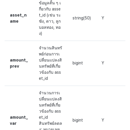
ข้อมูลสั้น ๆ เ
กี่ยวกับ asse
asset_n
t_id (เช่น ระ
string(50)
Y
ame
ฆัง, ดาว, ลูก
บอลทอง, ทอ
ง)
จำนวนสินทรั
พย์ก่อนการเ
amount_
ปลี่ยนแปลงสิ
bigint
Y
prev
นทรัพย์ที่เกี่ย
วข้องกับ ass
et_id
จำนวนการเ
ปลี่ยนแปลงสิ
นทรัพย์ที่เกี่ย
วข้องกับ ass
amount_
et_id
bigint
Y
var
สินทรัพย์ลดล
ง: หมายเลข