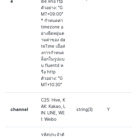
e
ibe หรือ ftp
ตัวอย่าง: "G
MT+09:00"
* กำหนดค่า
timezone อ
ย่างยืดหยุ่นต
ามค่าของ da
teTime เมื่อส่
งการกำหนด
ล็อกในรูปแบ
บ fluentd ห
รือ http
ตัวอย่าง: "G
MT+10:30"
C2S: Hive, K
AK: Kakao, L
channel
string(3)
Y
IN: LINE, WE
I: Weibo
รหัสประจำตั