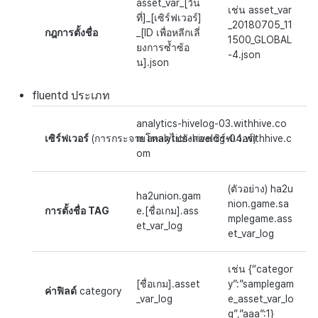
ตัวเปิดข้ามแพลตฟอร์ม
กระดานคะแนน
asset_var_[วัน
เช่น asset_var
ที่]_[เซิร์ฟเวอร์]
_20180705_11
กฎการตั้งชื่อ
_[ID เพื่อหลีกเลี่
การสร้างรายได้จากการส่ง
Remote Play
การจับคู่
1500_GLOBAL
ยงการซ้ำซ้อ
เสริมการขายข้าม
-4.json
น].json
เอกสารอ้างอิง
แชท
fluentd
ประเภท
บริการ AI
analytics-hivelog-03.withhive.co
เซิร์ฟเวอร์
(การกระจายโหลดไปยังสองเซิร์ฟเวอร์)
m analytics-hivelog-04.withhive.c
รายงานการชน
om
ตัวเปิดข้ามเกม
(ตัวอย่าง) ha2u
ha2union.gam
nion.game.sa
Remote Play
การตั้งชื่อ TAG
e.[ชื่อเกม].ass
mplegame.ass
et_var_log
et_var_log
บล็อกเชน
เช่น {“categor
[ชื่อเกม].asset
y”:”samplegam
ค่าฟิลด์
category
_var_log
e_asset_var_lo
g”,”aaa”:1}