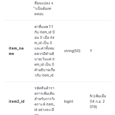
ลี่ยนแปลง จ
ำเป็นต้องท
ดสอบ
ค่าที่แมพ 1:1
กับ item_id ป้
อน 0 เมื่อ ite
m_id เป็น 0
item_na
และค่าทั้งหม
string(50)
Y
me
ดควรมีคำอธิ
บายเว้นแต่ it
em_id เป็น 0
คำอธิบายเกี่ย
วกับ item_id
รหัสสินค้ารา
ยการเพิ่มเติม
N (เพิ่มเมื่อ
สำหรับการวิเ
item2_id
bigint
04 ก.ย. 2
คราะห์ item_
019)
id อย่างละเอี