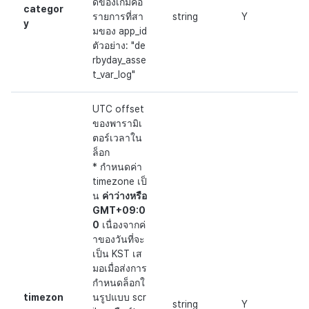
ด์ของเกมคือ
categor
รายการที่สา
string
Y
y
มของ app_id
ตัวอย่าง: "de
rbyday_asse
t_var_log"
UTC offset
ของพารามิเ
ตอร์เวลาใน
ล็อก
* กำหนดค่า
timezone เป็
น
ค่าว่างหรือ
GMT+09:0
0
เนื่องจากค่
าของวันที่จะ
เป็น KST เส
มอเมื่อส่งการ
กำหนดล็อกใ
timezon
นรูปแบบ scr
string
Y