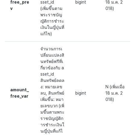
free_pre
sset_id
bigint
18 ม.ค. 2
v
(เพิ่มขึ้นตาม
018)
พระราชบัญ
ญัติการชำระ
เงินในญี่ปุ่นที่
แก้ไข)
จำนวนการเ
ปลี่ยนแปลงสิ
นทรัพย์ฟรีที่เ
กี่ยวข้องกับ a
sset_id
สินทรัพย์ลดล
ง: หมายเลข
N (เพิ่มเมื่อ
amount_
ลบ, สินทรัพย์
bigint
18 ม.ค. 2
free_var
เพิ่มขึ้น: หมา
018)
ยเลขบวก (เพิ่
มขึ้นตามพระ
ราชบัญญัติก
ารชำระเงินใ
นญี่ปุ่นที่แก้ไ