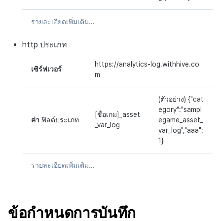
รายละเอียดเพิ่มเติม...
http
ประเภท
https://analytics-log.withhive.co
เซิร์ฟเวอร์
m
(ตัวอย่าง) {"cat
egory":"sampl
[ชื่อเกม]_asset
ค่า
ฟิลด์ประเภท
egame_asset_
_var_log
var_log","aaa":
1}
รายละเอียดเพิ่มเติม...
ข้อกำหนดการบันทึก