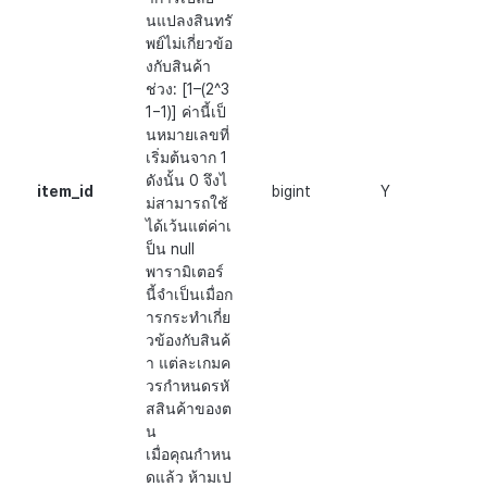
นแปลงสินทรั
พย์ไม่เกี่ยวข้อ
งกับสินค้า
ช่วง: [1–(2^3
1−1)] ค่านี้เป็
นหมายเลขที่
เริ่มต้นจาก 1
ดังนั้น 0 จึงไ
item_id
bigint
Y
ม่สามารถใช้
ได้เว้นแต่ค่าเ
ป็น null
พารามิเตอร์
นี้จำเป็นเมื่อก
ารกระทำเกี่ย
วข้องกับสินค้
า แต่ละเกมค
วรกำหนดรหั
สสินค้าของต
น
เมื่อคุณกำหน
ดแล้ว ห้ามเป