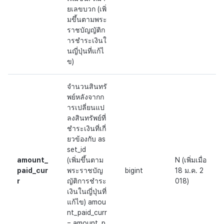
ยเลขบวก (เพิ่
มขึ้นตามพระ
ราชบัญญัติก
ารชำระเงินใ
นญี่ปุ่นที่แก้ไ
ข)
จำนวนสินทรั
พย์หลังจากก
ารเปลี่ยนแป
ลงสินทรัพย์ที่
ชำระเงินที่เกี่
ยวข้องกับ as
set_id
amount_
(เพิ่มขึ้นตาม
N (เพิ่มเมื่อ
paid_cur
พระราชบัญ
bigint
18 ม.ค. 2
r
ญัติการชำระ
018)
เงินในญี่ปุ่นที่
แก้ไข) amou
nt_paid_curr
= amount_p