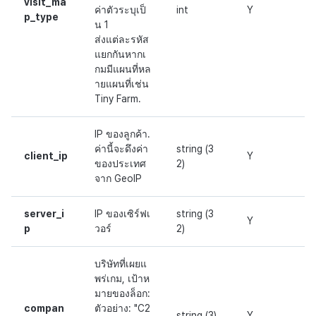
visit_ma
ค่าตัวระบุเป็
int
Y
p_type
น 1
ส่งแต่ละรหัส
แยกกันหากเ
กมมีแผนที่หล
ายแผนที่เช่น
Tiny Farm.
IP ของลูกค้า.
ค่านี้จะดึงค่า
string (3
client_ip
Y
ของประเทศ
2)
จาก GeoIP
server_i
IP ของเซิร์ฟเ
string (3
Y
p
วอร์
2)
บริษัทที่เผยแ
พร่เกม, เป้าห
มายของล็อก:
compan
ตัวอย่าง: "C2
string (3)
Y