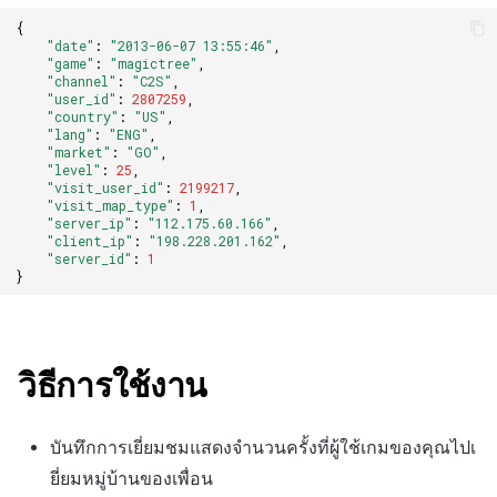
{
"date"
:
"2013-06-07 13:55:46"
,
"game"
:
"magictree"
,
"channel"
:
"C2S"
,
"user_id"
:
2807259
,
"country"
:
"US"
,
"lang"
:
"ENG"
,
"market"
:
"GO"
,
"level"
:
25
,
"visit_user_id"
:
2199217
,
"visit_map_type"
:
1
,
"server_ip"
:
"112.175.60.166"
,
"client_ip"
:
"198.228.201.162"
,
"server_id"
:
1
}
วิธีการใช้งาน
บันทึกการเยี่ยมชมแสดงจำนวนครั้งที่ผู้ใช้เกมของคุณไปเ
ยี่ยมหมู่บ้านของเพื่อน