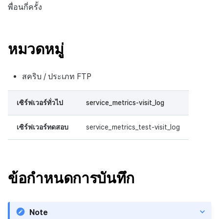
ต่อแต่ละตลาด
การสร้างแอป
ส่วนเสริม
การชำระเงิน PG
การกำหนดบันทึก
พื่อนกี่ครั้ง
ค้
การบล็อกการเข้าสู่ระบบจา
การลงทะเบียนแบนเนอร์จุด
การติดตามการตลาด
สังคม
Crossplay Launcher
การมีส่วนร่วมของผู้ใช้ (UE,
การคืนเงินผู้ใช้
ยกเลิกการสมัคร SMS
API NFT
น
การชำระเงิน PG
ต่างประเทศ
แอปบริการ
รายการ
ลิงก์ลึก)
กลุ่ม
การลงทะเบียนมุมมองที่
การจับคู่
บริการลูกค้า
Adiz
การชำระเงิน PG
API สัญญา
ห
หมวดหมู่
การชำระเงิน Web PG
การตรวจสอบ Google และ
กำหนดเอง
การได้มาซึ่งผู้ใช้ (UA)
Funnel
า
ตรวจสอบ Google Play Ga
การวิเคราะห์
การวิเคราะห์
Adkit
จัดการ PID ตลาด
API สินทรัพย์
แยกกัน
การแลกคูปองเว็บ
กระดานที่กำหนดเอง
การวิเคราะห์การเก็บรักษา
สคริบ / ประเภท FTP
ฐานข้อมูล
ที่เก็บข้อมูลเกม
Plugins
การติดตามการซื้อ
API ล็อก
ลบผู้ใช้ทั้งหมด
แบนเนอร์เว็บ
Analytics bigQuery
เซิร์ฟเวอร์ทั่วไป
service_metrics-visit_log
เฮอร์คิวลิส
เฮอร์คิวลิส
ดูการเผยแพร่ที่ผ่านมา
การสมัครสมาชิกต่ออายุ
API เมตาดาต้า
การเข้าสู่ระบบผ่านเว็บ
การลงทะเบียนและการจัดก
อัตโนมัติ
การใช้การวิเคราะห์
เซิร์ฟเวอร์ทดสอบ
service_metrics_test-visit_log
แคมเปญเชิญ
แหล่งที่มาทางการตลาด
แหล่งที่มาทางการตลาด
API ส่วนขยาย
ค้นหาประวัติการซื้อของ
ตัวชี้วัดที่กำหนดเอง
การมีส่วนร่วมของผู้ใช้ (UE,
พนักงาน
การสร้างรายได้จาก
คอมมูนิตี้ & เว็บสโตร์
Deeplin)
โฆษณา
การส่งออกข้อมูล
ข้อกำหนดการบันทึก
การสร้างรายได้จาก
การใช้วิดีโอ YouTube
ส่วนเสริม
โฆษณา
ข้อกำหนดตัวชี้วัด
Note
โฆษณาข้ามโปรโมชั่น