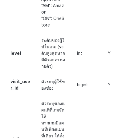
"AM": Amaz
on
"ON": OneS
tore
ระดับของผู้ใ
ช้ในเกม (ระ
level
ดับสูงสุดหาก
int
Y
มีตัวละครหล
ายตัว)
visit_use
ตัวระบุผู้ใช้ข
bigint
Y
r_id
องช่อง
ตัวระบุของแ
ผนที่ที่เกมจัด
ให้
หากเกมมีแผ
นที่เพียงแผน
ที่เดียว ให้ตั้ง