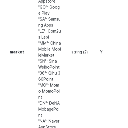
Appstore
"GO": Googl
e Play
"SA": Samsu
ng Apps
"LE": Com2u
s Lebi
"MM": China
Mobile Mobi
market
string (2)
Y
leMarket
"SN": Sina
WeiboPoint
"36": Qihu 3
60Point
"MO": Mom
o MomoPoi
nt
"DN": DeNA
MobagePoi
nt
"NA": Naver
AppStore