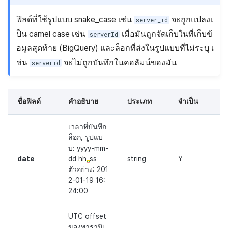
ตัวเปิดข้ามแพลตฟอร์ม
กระดานคะแนน
ฟิลด์ที่ใช้รูปแบบ snake_case เช่น
จะถูกแปลงเ
server_id
การสร้างรายได้จากการส่ง
Remote Play
การจับคู่
ป็น camel case เช่น
เมื่อมันถูกจัดเก็บในที่เก็บข้
serverId
เสริมการขายข้าม
อมูลสุดท้าย (BigQuery) และล็อกที่ส่งในรูปแบบที่ไม่ระบุ เ
เอกสารอ้างอิง
แชท
ช่น
จะไม่ถูกบันทึกในคอลัมน์ของมัน
serverid
บริการ AI
รายงานการชน
ชื่อฟิลด์
คำอธิบาย
ประเภท
จำเป็น
ตัวเปิดข้ามเกม
เวลาที่บันทึก
ล็อก, รูปแบ
บ: yyyy-mm-
Remote Play
date
dd hh
ss
string
Y
ตัวอย่าง: 201
บล็อกเชน
2-01-19 16:
24:00
UTC offset
ของพารามิเ