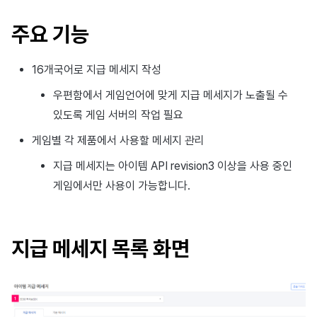
이용정지
프로모션
커뮤니티 운영 관리
크로스플레이 런처
2025년 12월
앱 서비스
부가 기능
Hive 아이템
유저 애퀴지션(UA) (지원 종료
문제 해결 가이드
오버레이 UI 엔진에서 출력하
웹 배너 활용
세그먼트
트랜잭션 조회
Result API AuthV4
노티피케이션
주요 기능
전체 유저 삭제
마케팅 어트리뷰션
Adiz
2025년 11월
문제 해결 가이드
부가 기능
Funtap 퍼블리셔 연동 가이드
YouTube 동영상 활용하기
퍼널
타임존
16개국어로 지급 메세지 작성
성인인증
매치 메이킹
Adkit
2025년 10월
자동 로그인 키 관리
리텐션 분석
커뮤니티 & 웹 상점
우편함에서 게임언어에 맞게 지급 메세지가 노출될 수
있도록 게임 서버의 작업 필요
채팅
플러그인
2025년 9월
애널리틱스 빅쿼리
애널리틱스
게임별 각 제품에서 사용할 메세지 관리
고객센터
2025년 8월
애널리틱스 활용하기
AI 서비스
지급 메세지는 아이템 API revision3 이상을 사용 중인
게임에서만 사용이 가능합니다.
커뮤니티
2025년 7월
커스텀 지표
소셜
애널리틱스
2025년 6월
데이터 내보내기
지원 종료
지급 메세지 목록 화면
게임 데이터 스토어
2025년 5월
지표 용어
허큘리스
2025년 4월
동접 모니터링