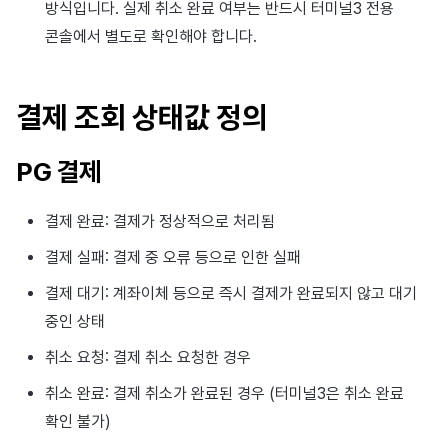
방식입니다. 실제 취소 완료 여부는 반드시 터미널3 전용
광고 수익화
2025년 3월
콘솔에서 별도로 확인해야 합니다.
크로스플레이 런처
2025년 2월
결제 조회 상태값 정의
리모트 플레이
2025년 1월
PG 결제
SDK 부가 기능
2024년 12월
참고 자료
2024년 11월
결제 완료: 결제가 정상적으로 처리됨
결제 실패: 결제 중 오류 등으로 인한 실패
2024년 10월
결제 대기: 계좌이체 등으로 즉시 결제가 완료되지 않고 대기
2024년 9월
중인 상태
취소 요청: 결제 취소 요청한 경우
취소 완료: 결제 취소가 완료된 경우 (터미널3은 취소 완료
확인 불가)