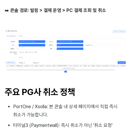
이용정지
프로모션
커뮤니티 운영 관리
크로스플레이 런처
2025년 12월
앱 서비스
부가 기능
Hive 아이템
유저 애퀴지션(UA) (지원 종료
문제 해결 가이드
오버레이 UI 엔진에서 출력하
웹 배너 활용
세그먼트
트랜잭션 조회
Result API AuthV4
노티피케이션
➡️
콘솔 경로: 빌링 > 결제 운영 > PC 결제 조회 및 취소
전체 유저 삭제
마케팅 어트리뷰션
Adiz
2025년 11월
문제 해결 가이드
부가 기능
Funtap 퍼블리셔 연동 가이드
YouTube 동영상 활용하기
퍼널
타임존
성인인증
매치 메이킹
Adkit
2025년 10월
자동 로그인 키 관리
리텐션 분석
커뮤니티 & 웹 상점
채팅
플러그인
2025년 9월
애널리틱스 빅쿼리
애널리틱스
고객센터
2025년 8월
애널리틱스 활용하기
AI 서비스
커뮤니티
2025년 7월
커스텀 지표
소셜
주요 PG사 취소 정책
애널리틱스
2025년 6월
데이터 내보내기
지원 종료
PortOne / Xsolla: 본 콘솔 내 상세 페이지에서 직접 즉시
게임 데이터 스토어
2025년 5월
지표 용어
취소가 가능합니다.
허큘리스
2025년 4월
동접 모니터링
터미널3 (Paymentwall): 즉시 취소가 아닌 '취소 요청'