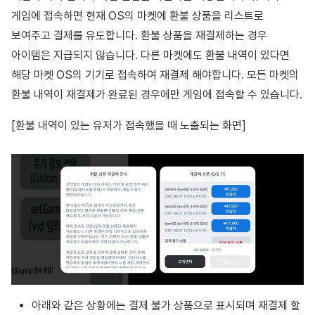
이용정지
게임에 접속하면 현재 OS의 마켓에 환불 상품을 리스트로
프로모션
커뮤니티 운영 관리
크로스플레이 런처
2025년 12월
앱 서비스
부가 기능
Hive 아이템
유저 애퀴지션(UA) (지원 종료
문제 해결 가이드
오버레이 UI 엔진에서 출력하
웹 배너 활용
세그먼트
트랜잭션 조회
Result API AuthV4
노티피케이션
보여주고 결제를 유도합니다. 환불 상품을 재결제하는 경우
전체 유저 삭제
마케팅 어트리뷰션
Adiz
2025년 11월
문제 해결 가이드
부가 기능
Funtap 퍼블리셔 연동 가이드
YouTube 동영상 활용하기
퍼널
타임존
아이템은 지급되지 않습니다. 다른 마켓에도 환불 내역이 있다면
성인인증
해당 마켓 OS의 기기로 접속하여 재결제 해야합니다. 모든 마켓의
매치 메이킹
Adkit
2025년 10월
자동 로그인 키 관리
리텐션 분석
커뮤니티 & 웹 상점
환불 내역이 재결제가 완료된 경우에만 게임에 접속할 수 있습니다.
채팅
플러그인
2025년 9월
애널리틱스 빅쿼리
애널리틱스
[환불 내역이 있는 유저가 접속했을 때 노출되는 화면]
고객센터
2025년 8월
애널리틱스 활용하기
AI 서비스
커뮤니티
2025년 7월
커스텀 지표
소셜
애널리틱스
2025년 6월
데이터 내보내기
지원 종료
게임 데이터 스토어
2025년 5월
지표 용어
허큘리스
2025년 4월
동접 모니터링
아래와 같은 상황에는 결제 불가 상품으로 표시되며 재결제 할