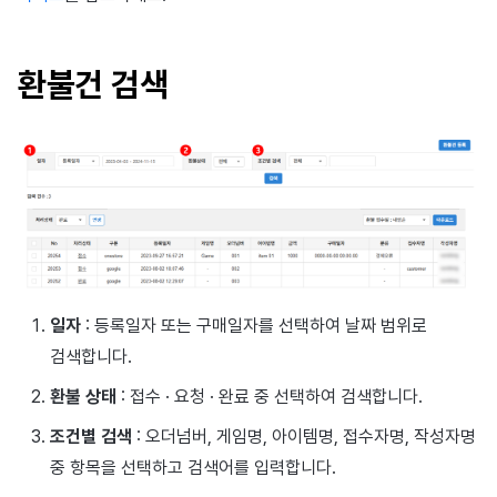
이용정지
프로모션
아이템 등록
커뮤니티 운영 관리
크로스플레이 런처
2025년 12월
앱 서비스
부가 기능
Hive 아이템
유저 애퀴지션(UA) (지원 종료
문제 해결 가이드
오버레이 UI 엔진에서 출력하
웹 배너 활용
세그먼트
트랜잭션 조회
Result API AuthV4
노티피케이션
전체 유저 삭제
환불건 검색
마케팅 어트리뷰션
아이템 지급 메시지
Adiz
2025년 11월
문제 해결 가이드
부가 기능
Funtap 퍼블리셔 연동 가이드
YouTube 동영상 활용하기
퍼널
타임존
성인인증
매치 메이킹
결제 운영
Adkit
2025년 10월
자동 로그인 키 관리
리텐션 분석
커뮤니티 & 웹 상점
채팅
결제 부가 기능
플러그인
2025년 9월
애널리틱스 빅쿼리
애널리틱스
고객센터
취소·환불
2025년 8월
애널리틱스 활용하기
AI 서비스
커뮤니티
2025년 7월
커스텀 지표
소셜
일자
: 등록일자 또는 구매일자를 선택하여 날짜 범위로
애널리틱스
2025년 6월
데이터 내보내기
지원 종료
검색합니다.
환불 상태
: 접수 · 요청 · 완료 중 선택하여 검색합니다.
게임 데이터 스토어
2025년 5월
지표 용어
조건별 검색
: 오더넘버, 게임명, 아이템명, 접수자명, 작성자명
허큘리스
2025년 4월
동접 모니터링
중 항목을 선택하고 검색어를 입력합니다.