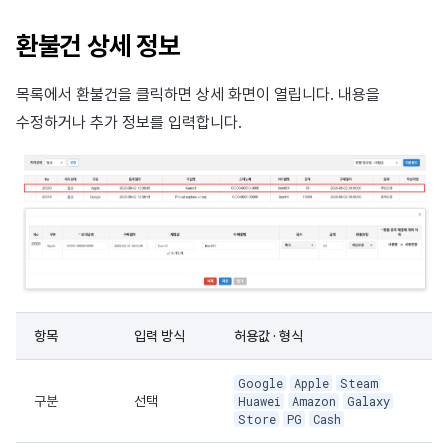
광고 수익화
2025년 3월
환불건 상세 정보
크로스플레이 런처
2025년 2월
목록에서 환불건을 클릭하면 상세 화면이 열립니다. 내용을
리모트 플레이
2025년 1월
수정하거나 추가 정보를 입력합니다.
SDK 부가 기능
2024년 12월
참고 자료
2024년 11월
2024년 10월
2024년 9월
항목
입력 방식
허용값 · 형식
Google
Apple
Steam
구분
선택
Huawei
Amazon
Galaxy
Store
PG
Cash