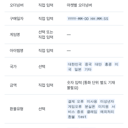
오더넘버
직접 입력
마켓별 오더넘버
구매일자
직접 입력
YYYY-MM-DD HH:MM:SS
선택 또는
게임명
—
직접 입력
아이템명
직접 입력
—
대한민국
중국
대만
홍콩
미
국가
선택
국
일본
기타
숫자 입력 (통화 단위 별도 기재
금액
직접 입력
불필요)
결제 오류
미사용
미성년자
게임오류
분실폰
미지원
서
환불유형
선택
비스 종료
클레임
예외처리
환불
test