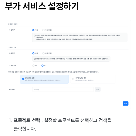
이용정지
부가 서비스 설정하기
프로모션
커뮤니티 운영 관리
크로스플레이 런처
2025년 12월
앱 서비스
부가 기능
Hive 아이템
유저 애퀴지션(UA) (지원 종료
문제 해결 가이드
오버레이 UI 엔진에서 출력하
웹 배너 활용
세그먼트
트랜잭션 조회
Result API AuthV4
노티피케이션
전체 유저 삭제
마케팅 어트리뷰션
Adiz
2025년 11월
문제 해결 가이드
부가 기능
Funtap 퍼블리셔 연동 가이드
YouTube 동영상 활용하기
퍼널
타임존
성인인증
매치 메이킹
Adkit
2025년 10월
자동 로그인 키 관리
리텐션 분석
커뮤니티 & 웹 상점
채팅
플러그인
2025년 9월
애널리틱스 빅쿼리
애널리틱스
고객센터
2025년 8월
애널리틱스 활용하기
AI 서비스
커뮤니티
2025년 7월
커스텀 지표
소셜
애널리틱스
2025년 6월
데이터 내보내기
지원 종료
게임 데이터 스토어
2025년 5월
지표 용어
프로젝트 선택
: 설정할 프로젝트를 선택하고 검색을
허큘리스
2025년 4월
동접 모니터링
클릭합니다.