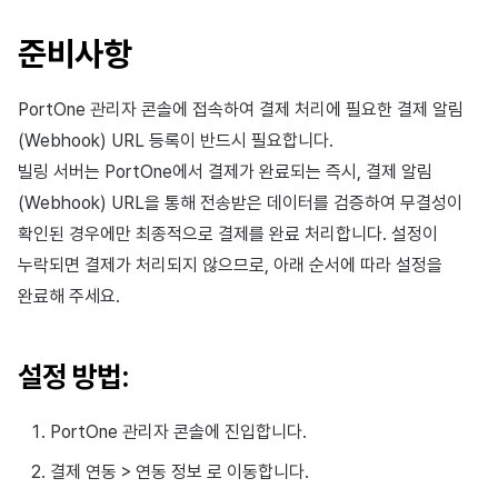
이용정지
프로모션
커뮤니티 운영 관리
크로스플레이 런처
2025년 12월
앱 서비스
부가 기능
Hive 아이템
유저 애퀴지션(UA) (지원 종료
문제 해결 가이드
오버레이 UI 엔진에서 출력하
웹 배너 활용
세그먼트
트랜잭션 조회
Result API AuthV4
노티피케이션
준비사항
전체 유저 삭제
마케팅 어트리뷰션
Adiz
2025년 11월
문제 해결 가이드
부가 기능
Funtap 퍼블리셔 연동 가이드
YouTube 동영상 활용하기
퍼널
타임존
PortOne 관리자 콘솔에 접속하여 결제 처리에 필요한 결제 알림
성인인증
매치 메이킹
Adkit
2025년 10월
자동 로그인 키 관리
리텐션 분석
커뮤니티 & 웹 상점
(Webhook) URL 등록이 반드시 필요합니다.
빌링 서버는 PortOne에서 결제가 완료되는 즉시, 결제 알림
채팅
플러그인
2025년 9월
애널리틱스 빅쿼리
애널리틱스
(Webhook) URL을 통해 전송받은 데이터를 검증하여 무결성이
확인된 경우에만 최종적으로 결제를 완료 처리합니다. 설정이
고객센터
2025년 8월
애널리틱스 활용하기
AI 서비스
누락되면 결제가 처리되지 않으므로, 아래 순서에 따라 설정을
완료해 주세요.
커뮤니티
2025년 7월
커스텀 지표
소셜
애널리틱스
2025년 6월
데이터 내보내기
지원 종료
설정 방법:
게임 데이터 스토어
2025년 5월
지표 용어
PortOne 관리자 콘솔에 진입합니다.
허큘리스
2025년 4월
동접 모니터링
결제 연동 > 연동 정보 로 이동합니다.