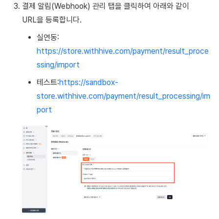
결제 알림(Webhook) 관리 탭을 클릭하여 아래와 같이
광고 수익화
2025년 3월
URL을 등록합니다.
크로스플레이 런처
2025년 2월
실연동:
https://store.withhive.com/payment/result_proce
리모트 플레이
2025년 1월
ssing/import
SDK 부가 기능
2024년 12월
테스트:
https://sandbox-
store.withhive.com/payment/result_processing/im
참고 자료
2024년 11월
port
2024년 10월
2024년 9월